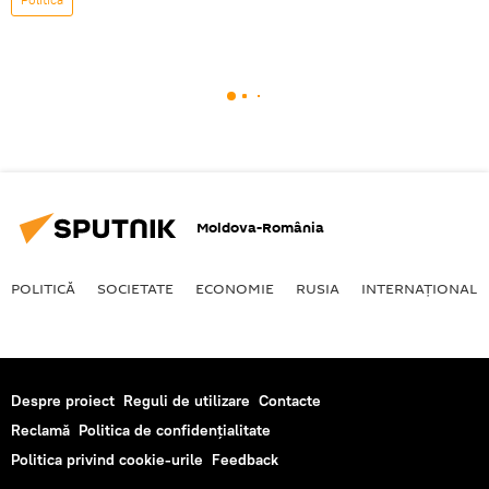
Moldova-România
POLITICĂ
SOCIETATE
ECONOMIE
RUSIA
INTERNAŢIONAL
Despre proiect
Reguli de utilizare
Contacte
Reclamă
Politica de confidențialitate
Politica privind cookie-urile
Feedback