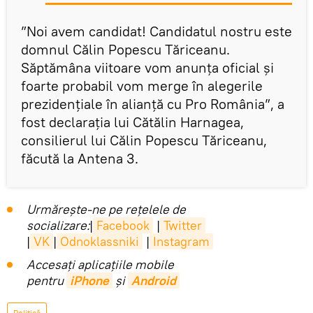
”Noi avem candidat! Candidatul nostru este
domnul Călin Popescu Tăriceanu.
Săptămâna viitoare vom anunța oficial și
foarte probabil vom merge în alegerile
prezidențiale în alianță cu Pro România”, a
fost declarația lui Cătălin Harnagea,
consilierul lui Călin Popescu Tăriceanu,
făcută la Antena 3.
Urmărește-ne pe rețelele de
socializare:
|
Facebook
|
Twitter
|
VK
|
Odnoklassniki
|
Instagram
Accesaţi aplicaţiile mobile
pentru
iPhone
și
Android
Politică