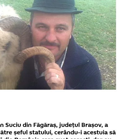
n Suciu din Făgăraș, județul Brașov, a
ătre șeful statului, cerându-i acestuia să