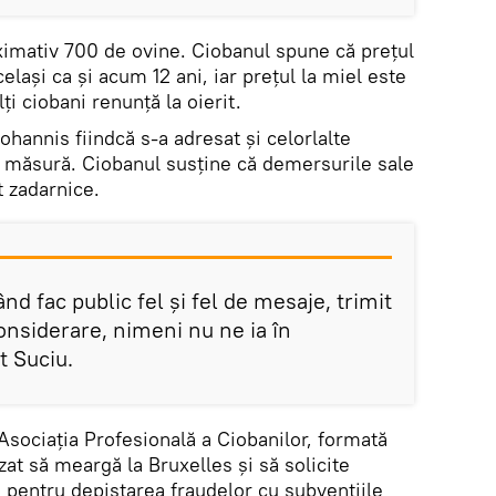
imativ 700 de ovine. Ciobanul spune că prețul
elași ca și acum 12 ani, iar prețul la miel este
i ciobani renunță la oierit.
ohannis fiindcă s-a adresat și celorlalte
i o măsură. Ciobanul susține că demersurile sale
t zadarnice.
ând fac public fel și fel de mesaje, trimit
onsiderare, nimeni nu ne ia în
t Suciu.
sociația Profesională a Ciobanilor, formată
zat să meargă la Bruxelles și să solicite
in pentru depistarea fraudelor cu subvențiile