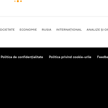
OCIETATE
ECONOMIE
RUSIA
INTERNAŢIONAL
ANALIZE ȘI OP
Politica de confidențialitate
Politica privind cookie-urile
Feedb