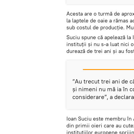
Acesta are o turmă de aprox
la laptele de oaie a rămas ac
sub costul de producție. Mulț
Suciu spune că apelează la I
instituții și nu s-a luat nic
durează de trei ani și au fos
”Au trecut trei ani de c
și nimeni nu mă ia în c
considerare”, a declara
Ioan Suciu este membru în A
din primii oieri care au cute
instituțiilor europene sprij