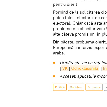
pentru oierit.
Pornind de la solicitarea cio
putea folosi electoral de con
electoral. Chiar dacă asta 
problemele ciobanilor vor r
alte câteva promisiuni în pl
Din păcate, problema oierit
Europeană a interzis exportu
arabe.
Urmărește-ne pe rețelele
|
VK
|
Odnoklassniki
|
I
Accesaţi aplicaţiile mob
Politică
Societate
Economie