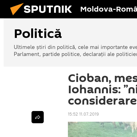
Moldova-Româ
Politică
Ultimele știri din politică, cele mai importante e
Parlament, partide politice, declarații ale politicie
Cioban, mes
Iohannis: ”n
considerare
15:52 11.07.2019