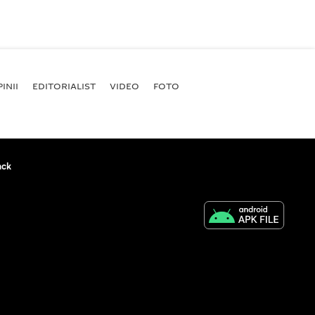
INII
EDITORIALIST
VIDEO
FOTO
ack