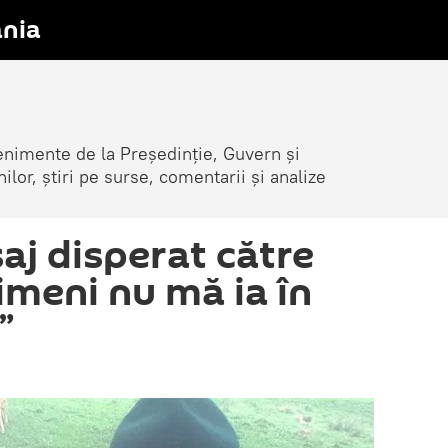
nia
venimente de la Președinție, Guvern și
nilor, știri pe surse, comentarii și analize
aj disperat către
imeni nu mă ia în
”