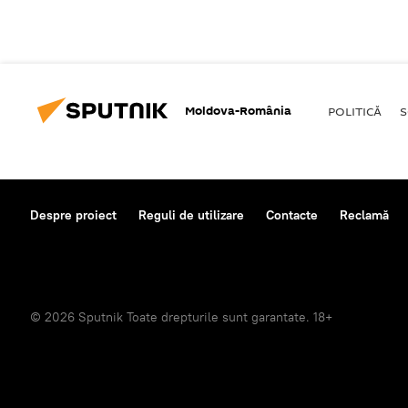
Moldova-România
POLITICĂ
S
Despre proiect
Reguli de utilizare
Contacte
Reclamă
© 2026 Sputnik Toate drepturile sunt garantate. 18+