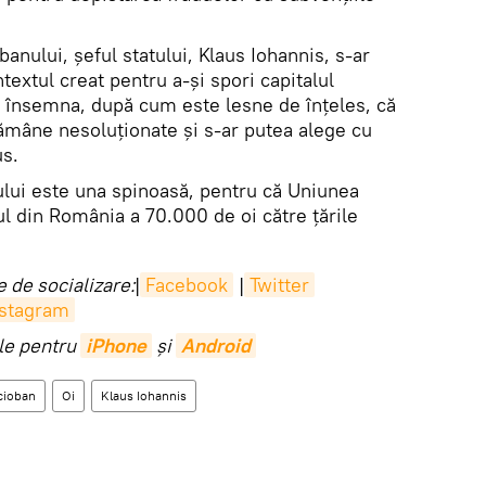
banului, șeful statului, Klaus Iohannis, s-ar
textul creat pentru a-și spori capitalul
ar însemna, după cum este lesne de înțeles, că
ămâne nesoluționate și s-ar putea alege cu
us.
ului este una spinoasă, pentru că Uniunea
l din România a 70.000 de oi către țările
 de socializare:
|
Facebook
|
Twitter
nstagram
ile pentru
iPhone
și
Android
cioban
Oi
Klaus Iohannis