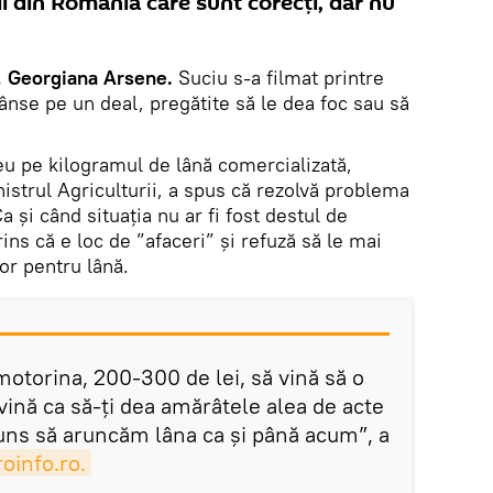
i din România care sunt corecți, dar nu
, Georgiana Arsene.
Suciu s-a filmat printre
ânse pe un deal, pregătite să le dea foc sau să
eu pe kilogramul de lână comercializată,
istrul Agriculturii, a spus că rezolvă problema
a și când situația nu ar fi fost destul de
ins că e loc de ”afaceri” și refuză să le mai
or pentru lână.
motorina, 200-300 de lei, să vină să o
ă vină ca să-ți dea amărâtele alea de acte
juns să aruncăm lâna ca și până acum”, a
oinfo.ro.