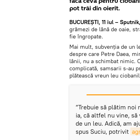
facă ceva pentru ciobani
pot trăi din oierit.
BUCUREȘTI, 11 iul – Sputnik
grămezi de lână de oaie, str
fie îngropate.
Mai mult, subvenția de un l
despre care Petre Daea, min
lânii, nu a schimbat nimic. C
complicată, samsarii s-au pr
plătească vreun leu ciobanil
”Trebuie să plătim noi 
ia, că altfel nu vine, s
de un leu. Adică, am a
spus Suciu, potrivit
agr