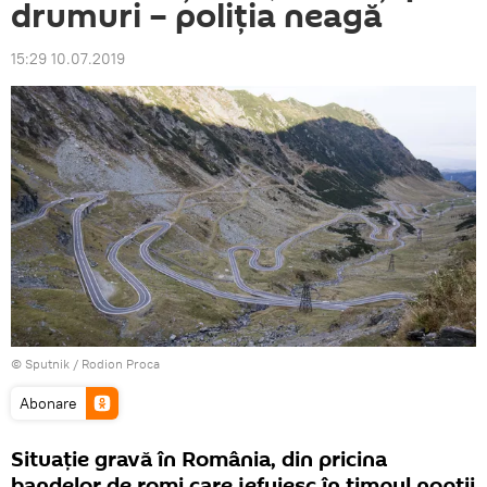
drumuri – poliția neagă
15:29 10.07.2019
© Sputnik / Rodion Proca
Abonare
Situație gravă în România, din pricina
bandelor de romi care jefuiesc în timpul nopții