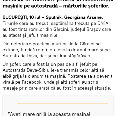
mașinile pe autostradă – mărturiile șoferilor.
BUCUREȘTI, 10 iul – Sputnik, Georgiana Arsene.
Tirurile care au trecut, săptămâna trecută pe DN1A
au fost ținta romilor din Gârcini, județul Brașov care
au atacat și jefuit mașinile.
Din nefericire practica jafurilor de la Gârcini se
extinde, fiindcă romii jefuiesc la drumul mare și pe
Autostrada Deva, dar și pe Transfăgărășan.
Un șofer, care a fost la un pas de a fi jefuit pe
Autostrada Deva-Sibiu le-a transmis celorlalți să
aibă grijă la o anumită mașină. Postarea sa a devenit
virală pe Facebook, unde și alți șoferi au scris
mesaje prin care arată că au fost în aceeași situație.
”Aveți mare grijă la această mașină!