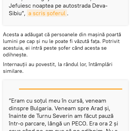
Jefuiesc noaptea pe autostrada Deva-
Sibiu”,
a scris șoferul
.
Acesta a adăugat că persoanele din mașină poartă
lumini pe cap și nu le poate fi văzută fața. Potrivit
acestuia, ei intră peste șofer când acesta se
odihnește.
Internauții au povestit, la rândul lor, întâmplări
similare.
”Eram cu soțul meu în cursă, veneam
dinspre Bulgaria. Veneam spre Arad și,
înainte de Turnu Severin am făcut pauză
într-o parcare, lângă un PECO. Era ora 2 și
ceva când ne-am pus să ne odihnim. Nu a