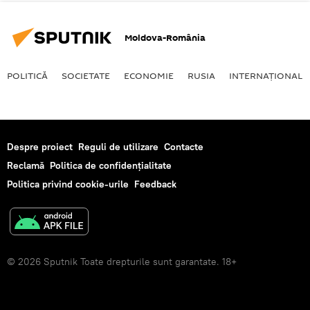
Moldova-România
POLITICĂ
SOCIETATE
ECONOMIE
RUSIA
INTERNAŢIONAL
Despre proiect
Reguli de utilizare
Contacte
Reclamă
Politica de confidențialitate
Politica privind cookie-urile
Feedback
© 2026 Sputnik Toate drepturile sunt garantate. 18+