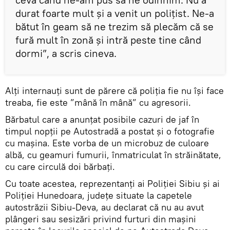
durat foarte mult și a venit un polițist. Ne-a
bătut în geam să ne trezim să plecăm că se
fură mult în zonă și intră peste tine când
dormi”, a scris cineva.
Alți internauți sunt de părere că poliția fie nu își face
treaba, fie este ”mână în mână” cu agresorii.
Bărbatul care a anunțat posibile cazuri de jaf în
timpul nopții pe Autostradă a postat și o fotografie
cu mașina. Este vorba de un microbuz de culoare
albă, cu geamuri fumurii, înmatriculat în străinătate,
cu care circulă doi bărbați.
Cu toate acestea, reprezentanți ai Poliției Sibiu și ai
Poliției Hunedoara, județe situate la capetele
autostrăzii Sibiu-Deva, au declarat că nu au avut
plângeri sau sesizări privind furturi din mașini