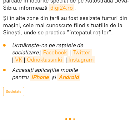
parcate în locurile special de pe Autostrada Deva-
Sibiu, informează
digi24.ro
.
Și în alte zone din țară au fost sesizate furturi din
mașini, cele mai cunoscute fiind situațiile de la
Sinești, unde se practica ”înțepatul roților”.
Urmărește-ne pe rețelele de
socializare:
|
Facebook
|
Twitter
|
VK
|
Odnoklassniki
|
Instagram
Accesaţi aplicaţiile mobile
pentru
iPhone
și
Android
Societate