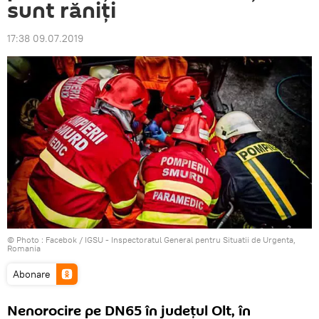
sunt răniți
17:38 09.07.2019
© Photo :
Facebok / IGSU - Inspectoratul General pentru Situatii de Urgenta,
Romania
Abonare
Nenorocire pe DN65 în județul Olt, în