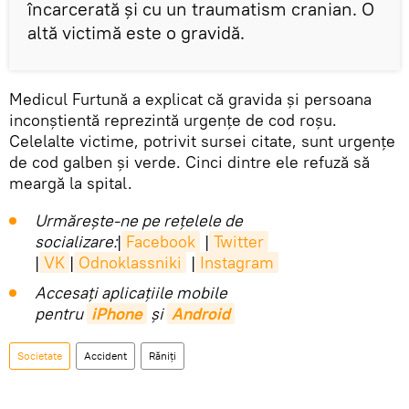
încarcerată și cu un traumatism cranian. O
altă victimă este o gravidă.
Medicul Furtună a explicat că gravida și persoana
inconștientă reprezintă urgențe de cod roșu.
Celelalte victime, potrivit sursei citate, sunt urgențe
de cod galben și verde. Cinci dintre ele refuză să
meargă la spital.
Urmărește-ne pe rețelele de
socializare:
|
Facebook
|
Twitter
|
VK
|
Odnoklassniki
|
Instagram
Accesaţi aplicaţiile mobile
pentru
iPhone
și
Android
Societate
Accident
Răniți