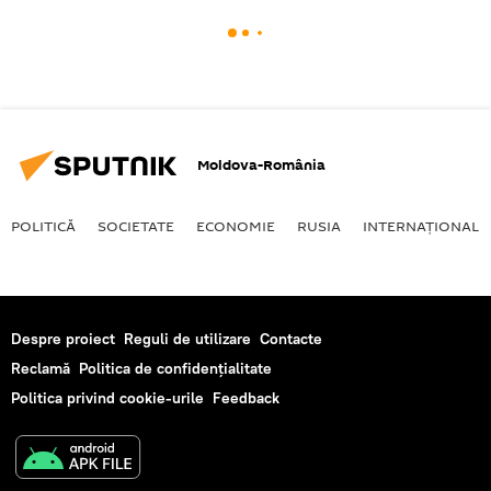
Moldova-România
POLITICĂ
SOCIETATE
ECONOMIE
RUSIA
INTERNAŢIONAL
Despre proiect
Reguli de utilizare
Contacte
Reclamă
Politica de confidențialitate
Politica privind cookie-urile
Feedback