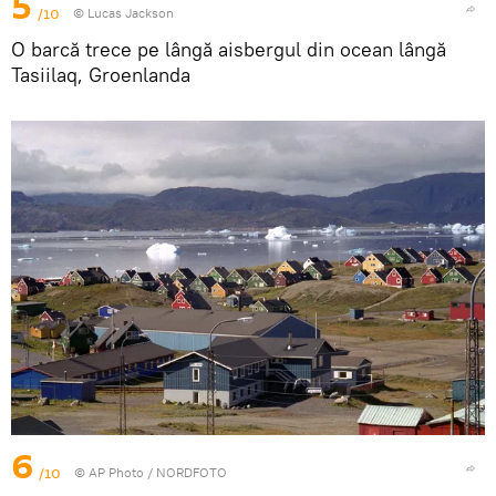
5
/10
© Lucas Jackson
O barcă trece pe lângă aisbergul din ocean lângă
Tasiilaq, Groenlanda
6
/10
© AP Photo / NORDFOTO