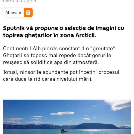
06:30 01.07.2019
Abonare
Sputnik vă propune o selecție de imagini cu
topirea ghețarilor în zona Arcticii.
Continentul Alb pierde constant din ”greutate”.
Ghețarii se topesc mai repede decât gerurile
reușesc să solidifice apa din atmosferă.
Totuși, ninsorile abundente pot încetini procesul
care duce la ridicarea nivelului mării.