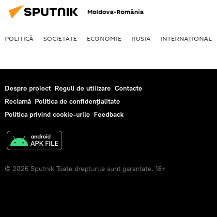
Moldova-România
POLITICĂ
SOCIETATE
ECONOMIE
RUSIA
INTERNAŢIONAL
Despre proiect
Reguli de utilizare
Contacte
Reclamă
Politica de confidențialitate
Politica privind cookie-urile
Feedback
© 2026 Sputnik Toate drepturile sunt garantate. 18+