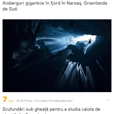
Aisberguri gigantice în fjord în Narsaq, Groenlanda
de Sud.
7
/10
© AP Photo / Christian Pondella/Red Bull
Scufundări sub gheață pentru a studia calota de