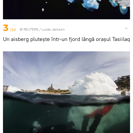
3
/10
©
REUTERS
/ Lucas Jackson
Un aisberg plutește într-un fjord lângă orașul Tasiilaq