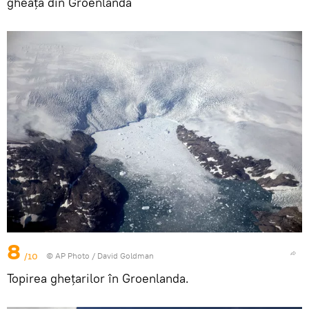
gheață din Groenlanda
8
/10
© AP Photo / David Goldman
Topirea ghețarilor în Groenlanda.