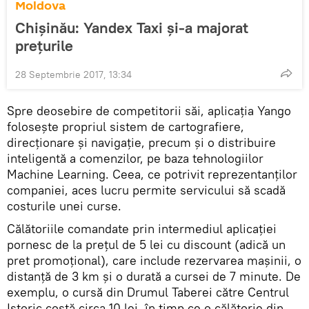
Moldova
Chișinău: Yandex Taxi și-a majorat
prețurile
28 Septembrie 2017, 13:34
Spre deosebire de competitorii săi, aplicația Yango
folosește propriul sistem de cartografiere,
direcționare și navigație, precum și o distribuire
inteligentă a comenzilor, pe baza tehnologiilor
Machine Learning. Ceea, ce potrivit reprezentanţilor
companiei, aces lucru permite servicului să scadă
costurile unei curse.
Călătoriile comandate prin intermediul aplicației
pornesc de la prețul de 5 lei cu discount (adică un
pret promoţional), care include rezervarea mașinii, o
distanță de 3 km și o durată a cursei de 7 minute. De
exemplu, o cursă din Drumul Taberei către Centrul
Istoric costă circa 10 lei, în timp ce o călătorie din