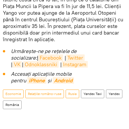
Piața Muncii la Pipera va fi în jur de 11,5 lei. Clienții
Yango vor putea ajunge de la Aeroportul Otopeni
până în centrul Bucureștiului (Piața Universității) cu
aproximativ 35 lei. În prezent, plata curselor este
disponibilă doar prin intermediul unui card bancar
înregistrat în aplicație.
Urmărește-ne pe rețelele de
socializare:
|
Facebook
|
Twitter
|
VK
|
Odnoklassniki
|
Instagram
Accesaţi aplicaţiile mobile
pentru
iPhone
și
Android
Economie
Relațiile româno-ruse
Rusia
Yandex Taxi
Yandex
România