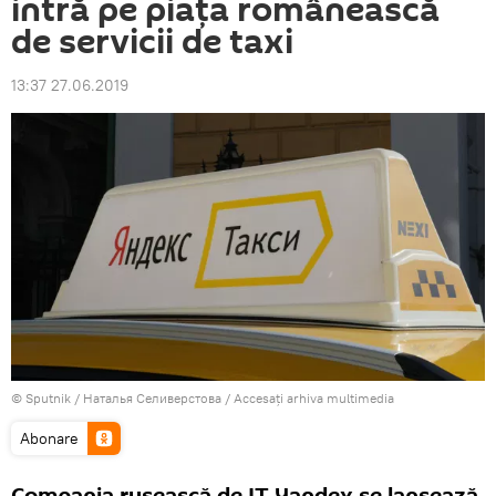
intră pe piața românească
de servicii de taxi
13:37 27.06.2019
© Sputnik / Наталья Селиверстова
/
Accesați arhiva multimedia
Abonare
Compania rusească de IT Yandex se lansează