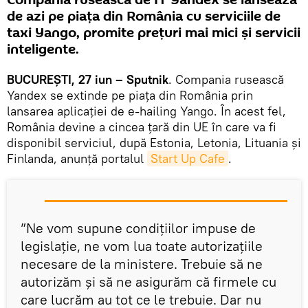
de azi pe piața din România cu serviciile de
taxi Yango, promite prețuri mai mici și servicii
inteligente.
BUCUREȘTI, 27 iun – Sputnik
. Compania rusească
Yandex se extinde pe piața din România prin
lansarea aplicației de e-hailing Yango. În acest fel,
România devine a cincea țară din UE în care va fi
disponibil serviciul, după Estonia, Letonia, Lituania și
Finlanda, anunță portalul
Start Up Cafe
.
”Ne vom supune condiţiilor impuse de
legislaţie, ne vom lua toate autorizaţiile
necesare de la ministere. Trebuie să ne
autorizăm şi să ne asigurăm că firmele cu
care lucrăm au tot ce le trebuie. Dar nu