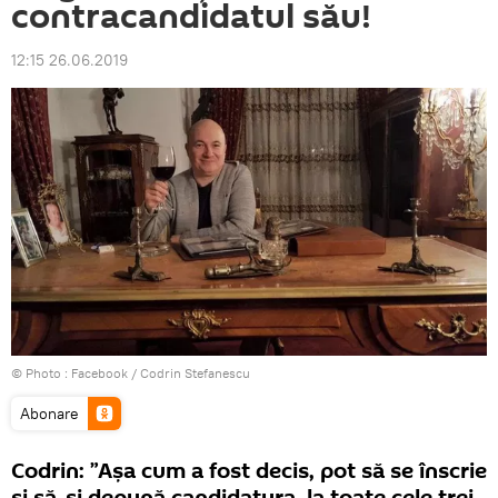
contracandidatul său!
12:15 26.06.2019
© Photo :
Facebook / Codrin Stefanescu
Abonare
Codrin: ”Așa cum a fost decis, pot să se înscrie