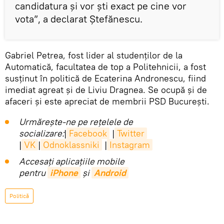
candidatura și vor ști exact pe cine vor
vota”, a declarat Ștefănescu.
Gabriel Petrea, fost lider al studenților de la
Automatică, facultatea de top a Politehnicii, a fost
susținut în politică de Ecaterina Andronescu, fiind
imediat agreat și de Liviu Dragnea. Se ocupă și de
afaceri și este apreciat de membrii PSD București.
Urmărește-ne pe rețelele de
socializare:
|
Facebook
|
Twitter
|
VK
|
Odnoklassniki
|
Instagram
Accesaţi aplicaţiile mobile
pentru
iPhone
și
Android
Politică