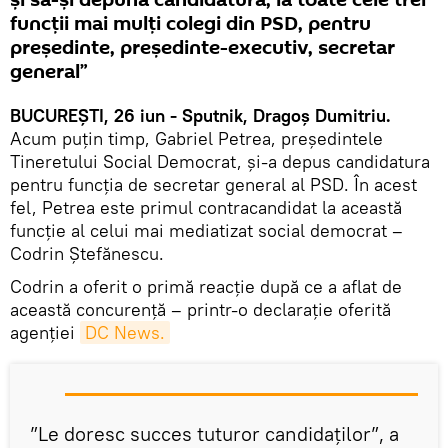
și să-și depună candidatura, la toate cele trei
funcții mai mulți colegi din PSD, pentru
președinte, președinte-executiv, secretar
general”
BUCUREȘTI, 26 iun - Sputnik, Dragoș Dumitriu.
Acum puțin timp, Gabriel Petrea, președintele
Tineretului Social Democrat, și-a depus candidatura
pentru funcția de secretar general al PSD. În acest
fel, Petrea este primul contracandidat la această
funcție al celui mai mediatizat social democrat –
Codrin Ștefănescu.
Codrin a oferit o primă reacție după ce a aflat de
această concurență – printr-o declarație oferită
agenției
DC News.
”Le doresc succes tuturor candidaților”, a