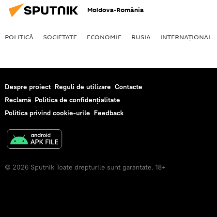
Moldova-România
POLITICĂ
SOCIETATE
ECONOMIE
RUSIA
INTERNAŢIONAL
Despre proiect
Reguli de utilizare
Contacte
Reclamă
Politica de confidențialitate
Politica privind cookie-urile
Feedback
© 2026 Sputnik Toate drepturile sunt garantate. 18+