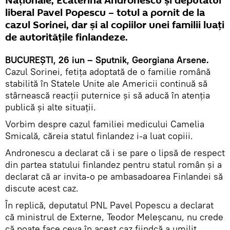
Naționale, Ecaterina Andronescu și deputatul
liberal Pavel Popescu – totul a pornit de la
cazul Sorinei, dar și al copiilor unei familii luați
de autoritățile finlandeze.
BUCUREȘTI, 26 iun – Sputnik, Georgiana Arsene.
Cazul Sorinei, fetița adoptată de o familie română
stabilită în Statele Unite ale Americii continuă să
stârnească reacții puternice și să aducă în atenția
publică și alte situații.
Vorbim despre cazul familiei medicului Camelia
Smicală, căreia statul finlandez i-a luat copiii.
Andronescu a declarat că i se pare o lipsă de respect
din partea statului finlandez pentru statul român și a
declarat că ar invita-o pe ambasadoarea Finlandei să
discute acest caz.
În replică, deputatul PNL Pavel Popescu a declarat
că ministrul de Externe, Teodor Meleșcanu, nu crede
că poate face ceva în acest caz fiindcă a umilit