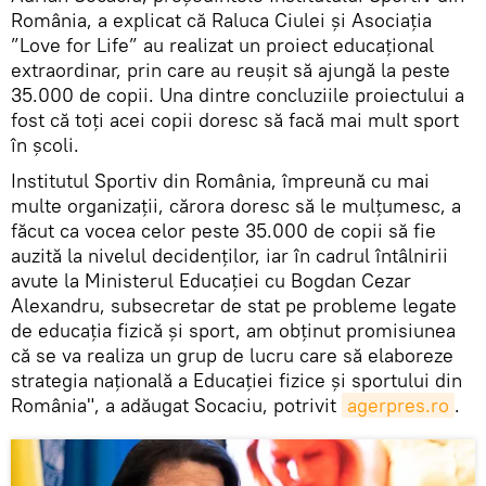
România, a explicat că Raluca Ciulei şi Asociaţia
”Love for Life” au realizat un proiect educaţional
extraordinar, prin care au reuşit să ajungă la peste
35.000 de copii. Una dintre concluziile proiectului a
fost că toţi acei copii doresc să facă mai mult sport
în şcoli.
Institutul Sportiv din România, împreună cu mai
multe organizaţii, cărora doresc să le mulţumesc, a
făcut ca vocea celor peste 35.000 de copii să fie
auzită la nivelul decidenţilor, iar în cadrul întâlnirii
avute la Ministerul Educaţiei cu Bogdan Cezar
Alexandru, subsecretar de stat pe probleme legate
de educaţia fizică şi sport, am obţinut promisiunea
că se va realiza un grup de lucru care să elaboreze
strategia naţională a Educaţiei fizice şi sportului din
România", a adăugat Socaciu, potrivit
agerpres.ro
.