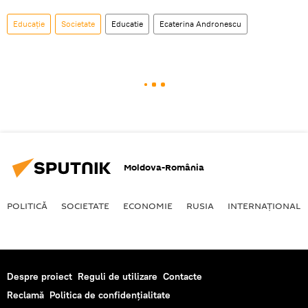
Educație
Societate
Educatie
Ecaterina Andronescu
Moldova-România
POLITICĂ
SOCIETATE
ECONOMIE
RUSIA
INTERNAŢIONAL
Despre proiect
Reguli de utilizare
Contacte
Reclamă
Politica de confidențialitate