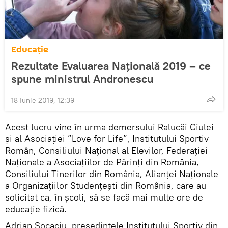
Educație
Rezultate Evaluarea Națională 2019 – ce
spune ministrul Andronescu
18 Iunie 2019, 12:39
Acest lucru vine în urma demersului Ralucăi Ciulei
și al Asociației ”Love for Life”, Institutului Sportiv
Român, Consiliului Național al Elevilor, Federației
Naționale a Asociațiilor de Părinți din România,
Consiliului Tinerilor din România, Alianței Naționale
a Organizațiilor Studențești din România, care au
solicitat ca, în școli, să se facă mai multe ore de
educație fizică.
Adrian Socaciu, președintele Institutului Sportiv din