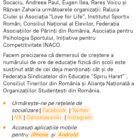
Socaciu, Andreea Paul, Eugen Ilea, Rareş Voicu şi
Răzvan Zaharia următoarele organizaţii: Raluca
Ciulei şi Asociaţia "Love for Life", Institutul Sportiv
Român, Consiliul Naţional al Elevilor, Federaţia
Asociaţiilor de Părinţi din România, Asociaţia pentru
Psihologia Sportului, Iniţiativa pentru
Competitivitate INACO.
Facem precizarea că demersul de creștere a
numărului de ore de educație fizică din școli este
susținut atât de cei deja menționați cât și de
Federația Sindicatelor din Educație ”Spiru Haret” ,
Consiliul Tinerilor din România și Alianța Națională a
Organizațiilor Studențești din România.
Urmărește-ne pe rețelele de
socializare:
|
Facebook
|
Twitter
|
VK
|
Odnoklassniki
|
Instagram
Accesaţi aplicaţiile mobile
pentru
iPhone
și
Android