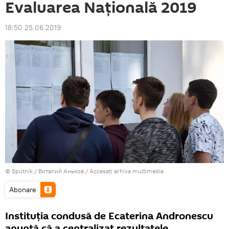
Evaluarea Națională 2019
18:50 25.06.2019
© Sputnik / Виталий Аньков
/
Accesați arhiva multimedia
Abonare
Instituția condusă de Ecaterina Andronescu
anunță că a centralizat rezultatele