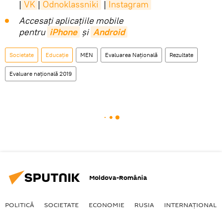
|
VK
|
Odnoklassniki
|
Instagram
Accesaţi aplicaţiile mobile
pentru
iPhone
și
Android
Societate
Educație
MEN
Evaluarea Naţională
Rezultate
Evaluare națională 2019
Moldova-România
POLITICĂ
SOCIETATE
ECONOMIE
RUSIA
INTERNAŢIONAL