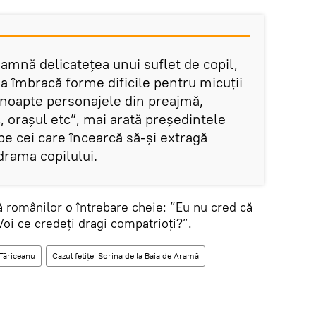
eamnă delicatețea unui suflet de copil,
na îmbracă forme dificile pentru micuții
 noapte personajele din preajmă,
 orașul etc”, mai arată președintele
 pe cei care încearcă să-și extragă
drama copilului.
ă românilor o întrebare cheie: ”Eu nu cred că
Voi ce credeți dragi compatrioți?”.
Tăriceanu
Cazul fetiței Sorina de la Baia de Aramă