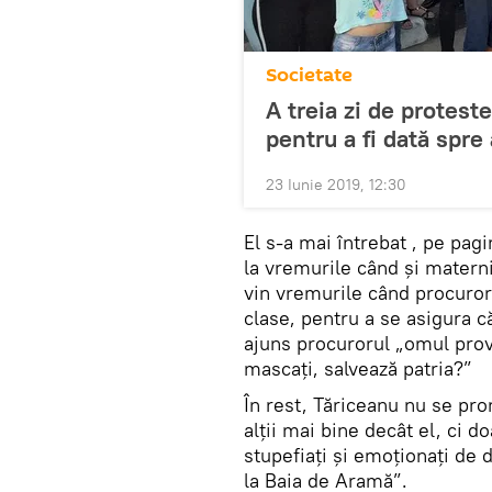
Societate
A treia zi de proteste
pentru a fi dată spre
23 Iunie 2019, 12:30
El s-a mai întrebat , pe pa
la vremurile când și matern
vin vremurile când procurori
clase, pentru a se asigura c
ajuns procurorul „omul prov
mascați, salvează patria?”
În rest, Tăriceanu nu se pro
alții mai bine decât el, ci 
stupefiați și emoționați de
la Baia de Aramă”.