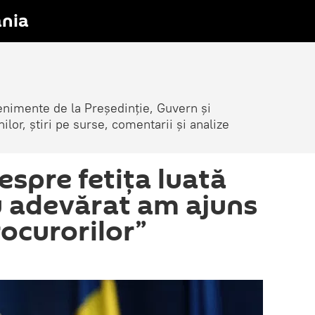
nia
venimente de la Președinție, Guvern și
nilor, știri pe surse, comentarii și analize
espre fetița luată
Cu adevărat am ajuns
rocurorilor”