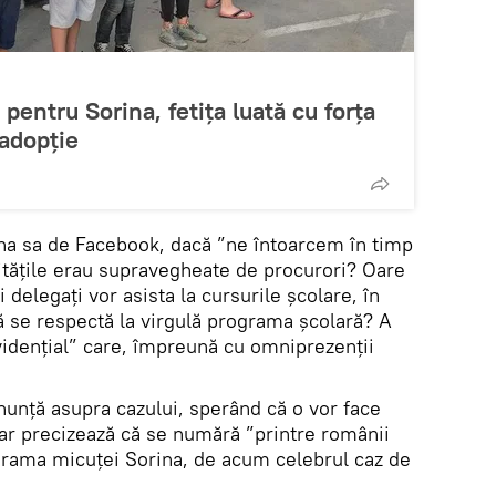
 pentru Sorina, fetița luată cu forța
 adopție
gina sa de Facebook, dacă ”ne întoarcem în timp
itățile erau supravegheate de procurori? Oare
 delegați vor asista la cursurile școlare, în
ă se respectă la virgulă programa școlară? A
idențial” care, împreună cu omniprezenții
nunță asupra cazului, sperând că o vor face
doar precizează că se numără ”printre românii
 drama micuței Sorina, de acum celebrul caz de