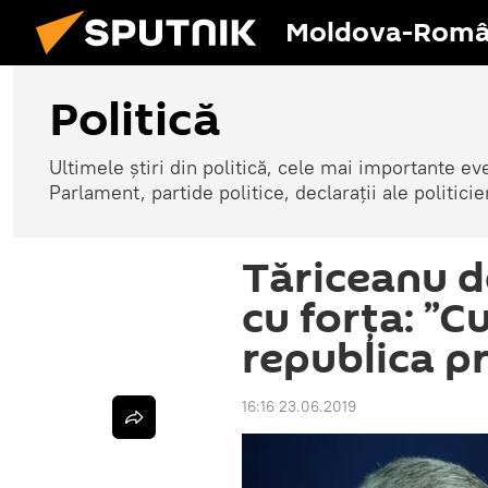
Moldova-Româ
Politică
Ultimele știri din politică, cele mai importante e
Parlament, partide politice, declarații ale politicie
Tăriceanu d
cu forța: ”
republica p
16:16 23.06.2019