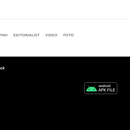
INII
EDITORIALIST
VIDEO
FOTO
ack