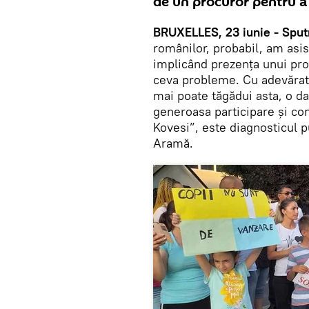
de un procuror pentru a 
BRUXELLES, 23 iunie - Sput
românilor, probabil, am asis
implicând prezența unui proc
ceva probleme. Cu adevărat 
mai poate tăgădui asta, o d
generoasa participare și cont
Kovesi”, este diagnosticul p
Aramă.