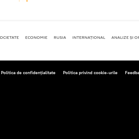
OCIETATE
ECONOMIE
RUSIA
INTERNAŢIONAL
ANALIZE ȘI OP
Politica de confidențialitate
Politica privind cookie-urile
Feedb