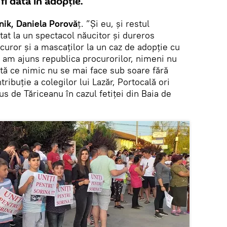
fi dată în adopție.
nik, Daniela Porovă
ț. ”Și eu, și restul
tat la un spectacol năucitor și dureros
uror și a mascaților la un caz de adopție cu
am ajuns republica procurorilor, nimeni nu
ată ce nimic nu se mai face sub soare fără
ribuție a colegilor lui Lazăr, Portocală ori
us de Tăriceanu în cazul fetiței din Baia de