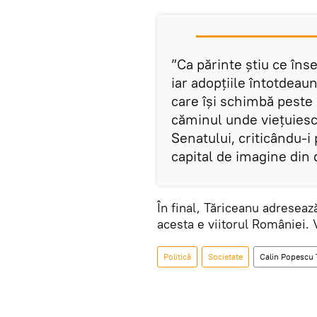
”Ca părinte știu ce îns
iar adopțiile întotdeau
care își schimbă peste
căminul unde viețuiesc,
Senatului, criticându-i
capital de imagine din 
În final, Tăriceanu adreseaz
acesta e viitorul României. 
Politică
Societate
Calin Popescu 