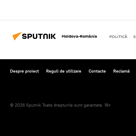
Moldova-România
POLITICĂ
S
Despre proiect
Reguli de utilizare
Contacte
Reclamă
© 2026 Sputnik Toate drepturile sunt garantate. 18+