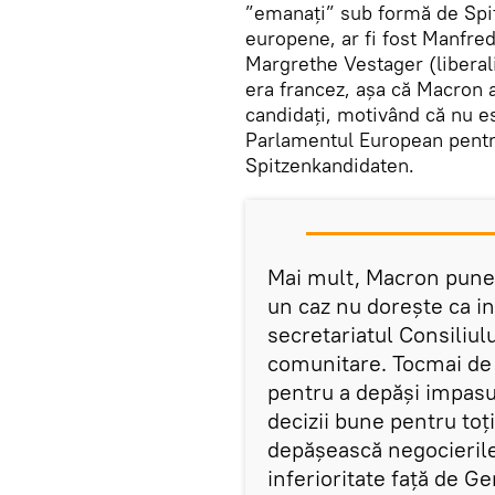
”emanați” sub formă de Spitz
europene, ar fi fost Manfre
Margrethe Vestager (liberali
era francez, așa că Macron a
candidați, motivând că nu e
Parlamentul European pentru
Spitzenkandidaten.
Mai mult, Macron pune l
un caz nu dorește ca i
secretariatul Consiliul
comunitare. Tocmai de
pentru a depăși impasul
decizii bune pentru toț
depășească negocierile
inferioritate față de G