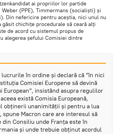
enkandidat ai propriilor lor partide
d Weber (PPE), Timmermans (socialiști) și
). Din nefericire pentru aceștia, nici unul nu
 găsit chichițe procedurale să ceară alți
ste de acord cu sistemul propus de
 alegerea șefului Comisiei dintre
ucrurile în ordine și declară că ”în nici
nstituția Comisiei Europene să devină
ui European”, insistând asupra regulilor
 aceea există Comisia Europeană,
 obținerii unanimității și pentru a lua
i, spune Macron care are interesul să
 din Consiliu unde Franța este în
ermania și unde trebuie obținut acordul