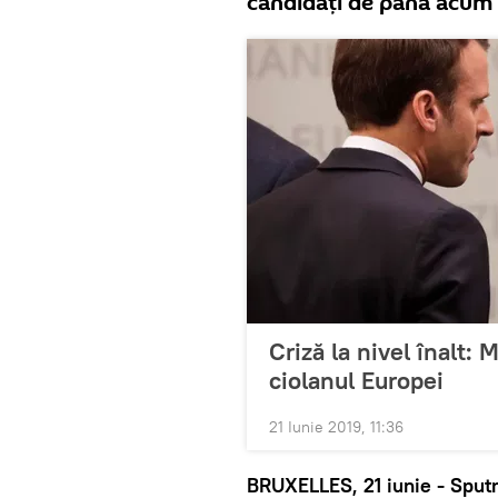
candidați de până acum a
Criză la nivel înalt:
ciolanul Europei
21 Iunie 2019, 11:36
BRUXELLES, 21 iunie - Sputn