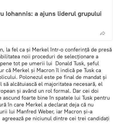
ru Iohannis: a ajuns liderul grupului
, la fel ca și Merkel într-o conferință de presă
bilitatea noii proceduri de selecționare a
pene tot pe umerii lui Donald Tusk, șeful
r că Merkel și Macron îl indică pe Tusk ca
licului. Polonezul este pe final de mandat și
il să alcătuiască el majoritatea necesară, el
opean și având un rol formal. Dar cei doi
se ascund foarte bine în spatele lui Tusk pentru
ură în care Merkel a declarat deja că nu
urii lui Manfred Weber, iar Macron și-a
i agreează pe niciunul dintre cei trei candidați