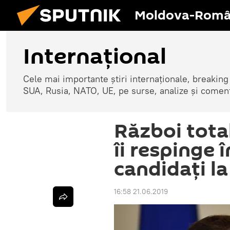
Moldova-Româ
Internaţional
Cele mai importante știri internaționale, breaking
SUA, Rusia, NATO, UE, pe surse, analize și coment
Război tota
îi respinge î
candidați la
16:58 21.06.2019