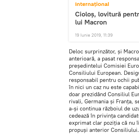
Internaţional
Cioloș, lovitură pent
lui Macron
19 Iunie 2019, 11:39
Deloc surprinzător, și Macron
anterioară, a pasat responsa
președintelui Comisiei Euro
Consiliului European. Desigu
responsabil pentru ochii pub
în nici un caz nu este capab
doar prezidând Consiliul Eur
rivali, Germania și Franța, 
a-și continua războiul de uz
cedează în privința candidat
exprimat clar poziția că nu î
propuși anterior Consiliului.