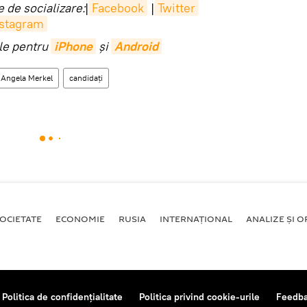
 de socializare:
|
Facebook
|
Twitter
nstagram
ile pentru
iPhone
și
Android
Angela Merkel
candidați
OCIETATE
ECONOMIE
RUSIA
INTERNAŢIONAL
ANALIZE ȘI OP
Politica de confidențialitate
Politica privind cookie-urile
Feedb