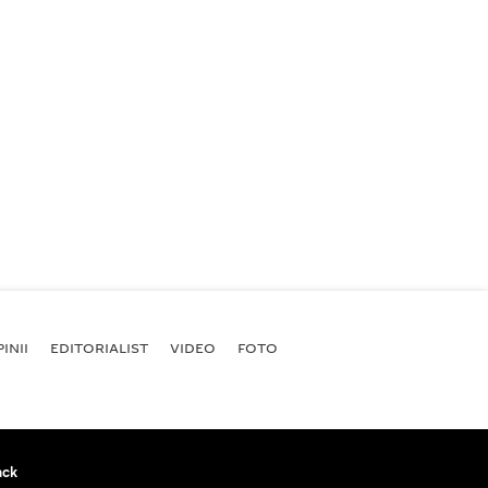
INII
EDITORIALIST
VIDEO
FOTO
ack