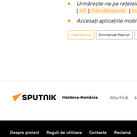
Urmărește-ne pe rețelele
|
VK
|
Odnoklassniki
|
I
Accesaţi aplicaţiile mob
Internaţional
Emmanuel Macron
Moldova-România
POLITICĂ
S
Despre proiect
Reguli de utilizare
Contacte
Reclamă