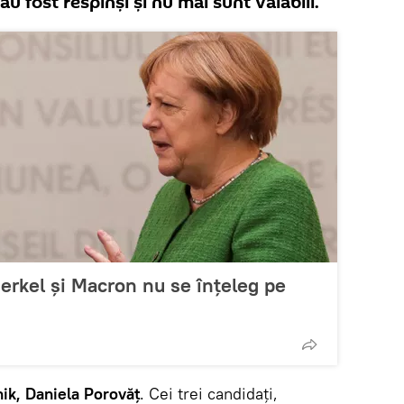
u fost respinși și nu mai sunt valabili.
 Merkel și Macron nu se înțeleg pe
ik, Daniela Porovăț
. Cei trei candidați,