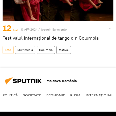
12
/12
© AFP 2024 / Joaquin Sarmiento
Festivalul internațional de tango din Columbia
Foto
Multimedia
Columbia
festival
Moldova-România
POLITICĂ
SOCIETATE
ECONOMIE
RUSIA
INTERNAŢIONAL