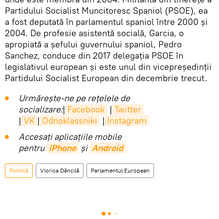
Partidului Socialist Muncitoresc Spaniol (PSOE), ea
a fost deputată în parlamentul spaniol între 2000 şi
2004. De profesie asistentă socială, Garcia, o
apropiată a şefului guvernului spaniol, Pedro
Sanchez, conduce din 2017 delegaţia PSOE în
legislativul european şi este unul din vicepreşedinţii
Partidului Socialist European din decembrie trecut.
Urmărește-ne pe rețelele de
socializare:
|
Facebook
|
Twitter
|
VK
|
Odnoklassniki
|
Instagram
Accesaţi aplicaţiile mobile
pentru
iPhone
și
Android
Politică
Viorica Dăncilă
Parlamentul European