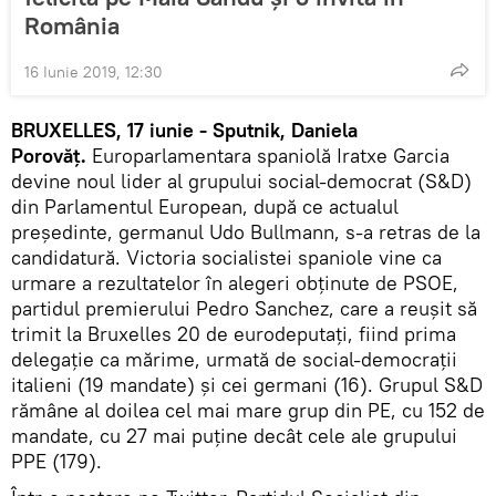
România
16 Iunie 2019, 12:30
BRUXELLES, 17 iunie - Sputnik, Daniela
Porovăț.
Europarlamentara spaniolă Iratxe Garcia
devine noul lider al grupului social-democrat (S&D)
din Parlamentul European, după ce actualul
preşedinte, germanul Udo Bullmann, s-a retras de la
candidatură. Victoria socialistei spaniole vine ca
urmare a rezultatelor în alegeri obținute de PSOE,
partidul premierului Pedro Sanchez, care a reușit să
trimit la Bruxelles 20 de eurodeputați, fiind prima
delegație ca mărime, urmată de social-democrații
italieni (19 mandate) și cei germani (16). Grupul S&D
rămâne al doilea cel mai mare grup din PE, cu 152 de
mandate, cu 27 mai puține decât cele ale grupului
PPE (179).