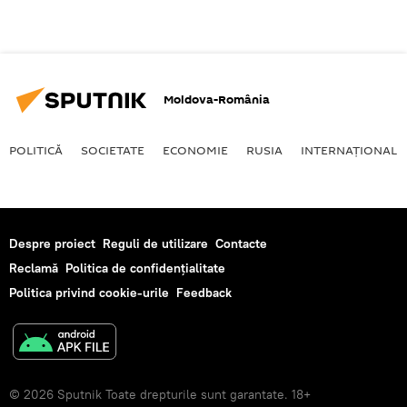
Moldova-România
POLITICĂ
SOCIETATE
ECONOMIE
RUSIA
INTERNAŢIONAL
Despre proiect
Reguli de utilizare
Contacte
Reclamă
Politica de confidențialitate
Politica privind cookie-urile
Feedback
© 2026 Sputnik Toate drepturile sunt garantate. 18+