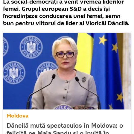
La social-democrați a venit vremea liderilor
femei. Grupul european S&D a decis își
încredințeze conducerea unei femei, semn
bun pentru viitorul de lider al Vioricăi Dăncilă.
Moldova
Dăncilă mută spectaculos în Moldova: o
felicită pe Maia Sandu și o invită în