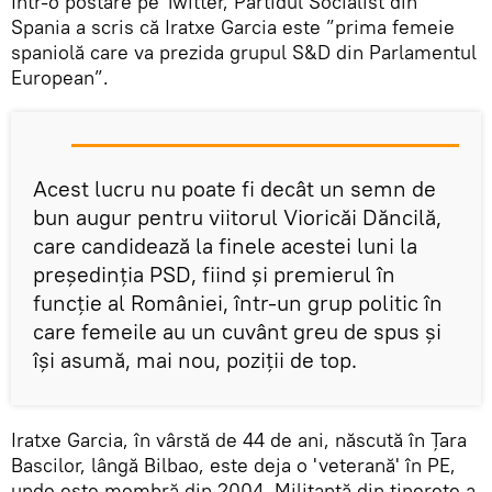
Într-o postare pe Twitter, Partidul Socialist din
Spania a scris că Iratxe Garcia este ”prima femeie
spaniolă care va prezida grupul S&D din Parlamentul
European”.
Acest lucru nu poate fi decât un semn de
bun augur pentru viitorul Vioricăi Dăncilă,
care candidează la finele acestei luni la
președinția PSD, fiind și premierul în
funcție al României, într-un grup politic în
care femeile au un cuvânt greu de spus și
își asumă, mai nou, poziții de top.
Iratxe Garcia, în vârstă de 44 de ani, născută în Ţara
Bascilor, lângă Bilbao, este deja o 'veterană' în PE,
unde este membră din 2004. Militantă din tinereţe a