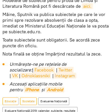
Modelele de subiecte pentru proba de Limba și
Literatura Română pot fi descărcate de
aici.
Mâine, Sputnik va publica subiectele pe care le vor
primi spre rezolvare absolvenții de clasa a opta,
imediat ce Ministerul Educației Naționale le va posta
pe subiecte.edu.ro.
Toate subiectele sunt obligatorii. Se acordă zece
puncte din oficiu.
Nota finală se obține împărțind rezultatul la zece.
Urmărește-ne pe rețelele de
socializare:
|
Facebook
|
Twitter
|
VK
|
Odnoklassniki
|
Instagram
Accesaţi aplicaţiile mobile
pentru
iPhone
și
Android
Educație
Societate
Evaluarea Naţională
Evaluare Națională 2019: calendar, subiecte, rezultate