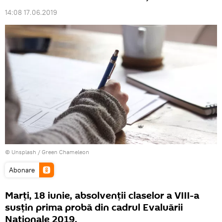
14:08 17.06.2019
©
Unsplash / Green Chameleon
Abonare
Marți, 18 iunie, absolvenții claselor a VIII-a
susțin prima probă din cadrul Evaluării
Naționale 2019.