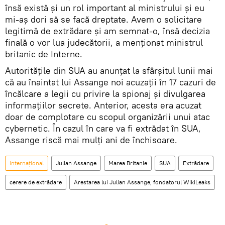
însă există și un rol important al ministrului și eu
mi-aș dori să se facă dreptate. Avem o solicitare
legitimă de extrădare și am semnat-o, însă decizia
finală o vor lua judecătorii, a menționat ministrul
britanic de Interne.
Autoritățile din SUA au anunțat la sfârșitul lunii mai
că au înaintat lui Assange noi acuzații în 17 cazuri de
încălcare a legii cu privire la spionaj și divulgarea
informațiilor secrete. Anterior, acesta era acuzat
doar de complotare cu scopul organizării unui atac
cybernetic. În cazul în care va fi extrădat în SUA,
Assange riscă mai mulți ani de închisoare.
Internaţional
Julian Assange
Marea Britanie
SUA
Extrădare
cerere de extrădare
Arestarea lui Julian Assange, fondatorul WikiLeaks