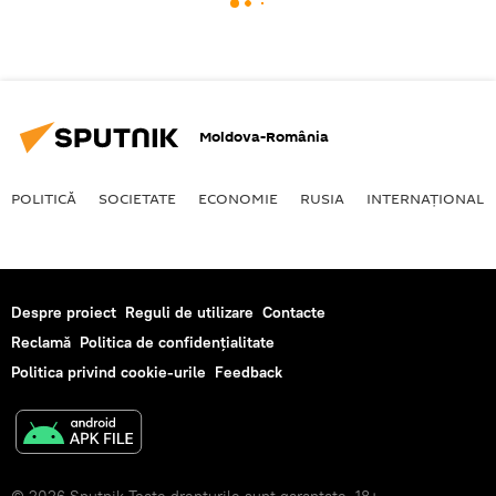
Moldova-România
POLITICĂ
SOCIETATE
ECONOMIE
RUSIA
INTERNAŢIONAL
Despre proiect
Reguli de utilizare
Contacte
Reclamă
Politica de confidențialitate
Politica privind cookie-urile
Feedback
© 2026 Sputnik Toate drepturile sunt garantate. 18+