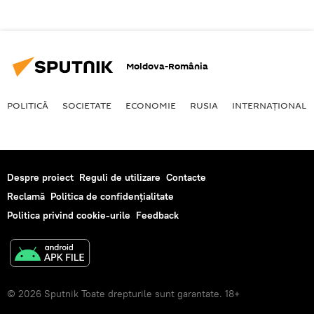
Moldova-România
POLITICĂ
SOCIETATE
ECONOMIE
RUSIA
INTERNAŢIONAL
Despre proiect
Reguli de utilizare
Contacte
Reclamă
Politica de confidențialitate
Politica privind cookie-urile
Feedback
© 2026 Sputnik Toate drepturile sunt garantate. 18+