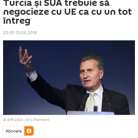
Turcia și SUA trebuie să
negocieze cu UE ca cu un tot
întreg
20:55 13.06.2019
© AFP 2024 / Eric Piermont
Abonare