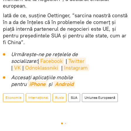
european.
Iată de ce, susține Oettinger, “sarcina noastră constă
în a da de înțeles că în problemele de comerț și
piață internă partenerul de negocieri este UE, și
pentru președintele SUA și pentru alte state, cum ar
fi China”.
Urmărește-ne pe rețelele de
socializare:
|
Facebook
|
Twitter
|
VK
|
Odnoklassniki
|
Instagram
Accesaţi aplicaţiile mobile
pentru
iPhone
și
Android
Economie
Internaţional
Rusia
SUA
Uniunea Europeană