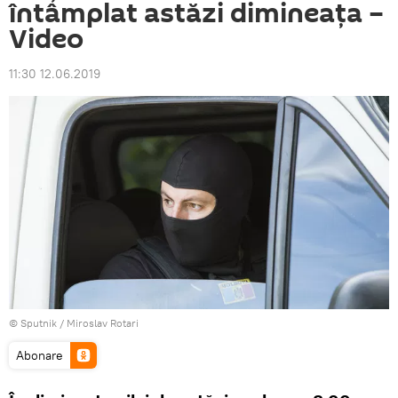
întâmplat astăzi dimineața –
Video
11:30 12.06.2019
© Sputnik / Miroslav Rotari
Abonare