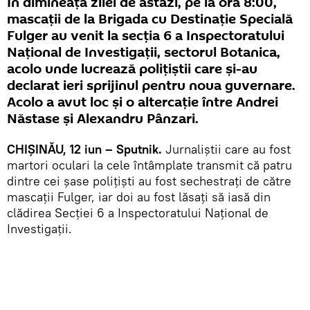
În dimineața zilei de astăzi, pe la ora 8:00,
mascații de la Brigada cu Destinație Specială
Fulger au venit la secția 6 a Inspectoratului
Național de Investigații, sectorul Botanica,
acolo unde lucrează polițiștii care și-au
declarat ieri sprijinul pentru noua guvernare.
Acolo a avut loc și o altercație între Andrei
Năstase și Alexandru Pânzari.
CHIȘINĂU, 12 iun – Sputnik.
Jurnaliștii care au fost
martori oculari la cele întâmplate transmit că patru
dintre cei șase polițiști au fost sechestrați de către
mascații Fulger, iar doi au fost lăsați să iasă din
clădirea Secției 6 a Inspectoratului Național de
Investigații.