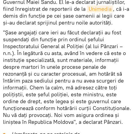
Guvernul Maiei Sandu. El le-a declarat jurnaliștilor,
fiind înregistrat de reporterii de la
Unimedia
, că i-a
demis din funcție pe cei șase oamenii ai legii care
și-au declarat sprijinul pentru noile autorități.
"Șase angajați care ieri au făcut declarații au fost
suspendați din funcție prin ordinul șefului
Inspectoratului General al Poliției (al lui Pânzari –
n.n.). În legătură cu asta, având în vedere că este o
instituție specializată, sunt materiale, informații
despre martori în unele procese penale de
rezonanță și cu caracter procesual, am hotărât să
întărim paza sediului pentru a nu avea scurgeri de
informații. Chem la calm, mă adresez către toți
polițiștii, este șeful poliției, este ministru, este
ordine de drept, este legea și este guvernul care
funcționează conform hotărârii curții Constituționale.
Nu vă dați provocați. Noi vom asigura ordinea și
liniștea în Republica Moldova", a declarat Pânzari.