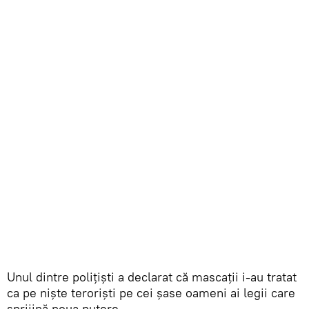
Unul dintre polițiști a declarat că mascații i-au tratat
ca pe niște teroriști pe cei șase oameni ai legii care
sprijină noua putere.