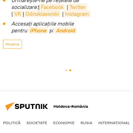
Urmărește-ne pe rețelele de
socializare:
|
Facebook
|
Twitter
|
VK
|
Odnoklassniki
|
Instagram
Accesaţi aplicaţiile mobile
pentru
iPhone
și
Android
Moldova
Moldova-România
POLITICĂ
SOCIETATE
ECONOMIE
RUSIA
INTERNAŢIONAL