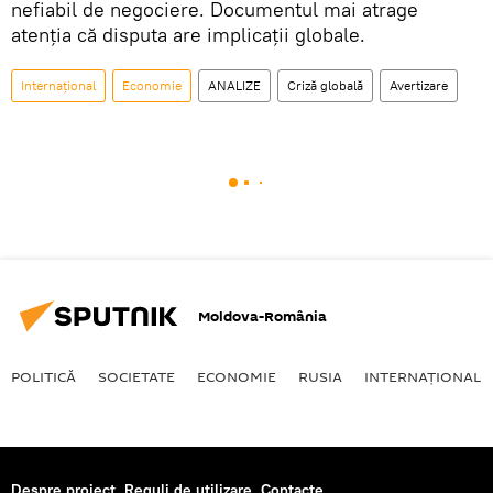
nefiabil de negociere. Documentul mai atrage
atenția că disputa are implicații globale.
Internaţional
Economie
ANALIZE
Criză globală
Avertizare
Moldova-România
POLITICĂ
SOCIETATE
ECONOMIE
RUSIA
INTERNAŢIONAL
Despre proiect
Reguli de utilizare
Contacte