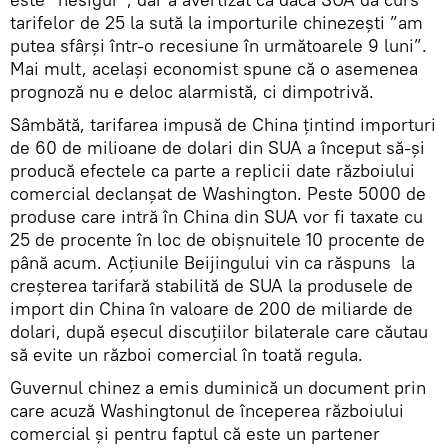
tarifelor de 25 la sută la importurile chinezești ”am
putea sfârși într-o recesiune în următoarele 9 luni”.
Mai mult, același economist spune că o asemenea
prognoză nu e deloc alarmistă, ci dimpotrivă.
Sâmbătă, tarifarea impusă de China țintind importuri
de 60 de milioane de dolari din SUA a început să-și
producă efectele ca parte a replicii date războiului
comercial declanșat de Washington. Peste 5000 de
produse care intră în China din SUA vor fi taxate cu
25 de procente în loc de obișnuitele 10 procente de
până acum. Acțiunile Beijingului vin ca răspuns la
creșterea tarifară stabilită de SUA la produsele de
import din China în valoare de 200 de miliarde de
dolari, după eșecul discuțiilor bilaterale care căutau
să evite un război comercial în toată regula.
Guvernul chinez a emis duminică un document prin
care acuză Washingtonul de începerea războiului
comercial și pentru faptul că este un partener