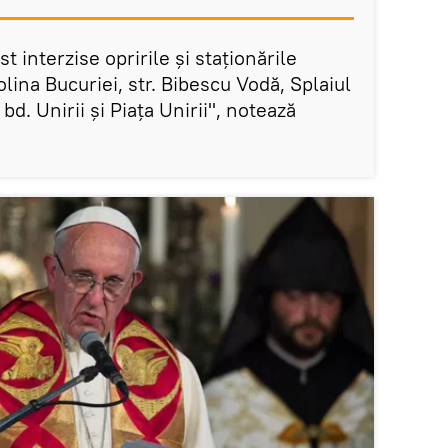
st interzise opririle şi staţionările
lina Bucuriei, str. Bibescu Vodă, Splaiul
bd. Unirii şi Piaţa Unirii", notează