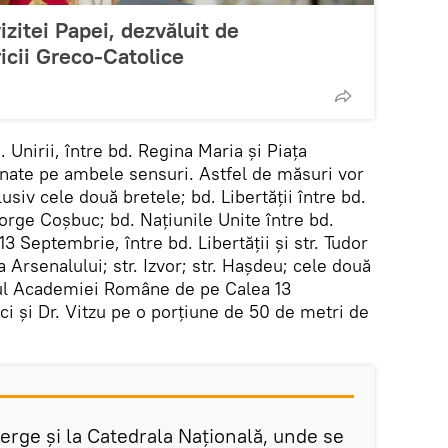
izitei Papei, dezvăluit de
icii Greco-Catolice
. Unirii, între bd. Regina Maria şi Piaţa
ţionate pe ambele sensuri. Astfel de măsuri vor
clusiv cele două bretele; bd. Libertăţii între bd.
orge Coşbuc; bd. Naţiunile Unite între bd.
a 13 Septembrie, între bd. Libertăţii şi str. Tudor
 Arsenalului; str. Izvor; str. Haşdeu; cele două
iul Academiei Române de pe Calea 13
ici şi Dr. Vitzu pe o porţiune de 50 de metri de
erge şi la Catedrala Naţională, unde se