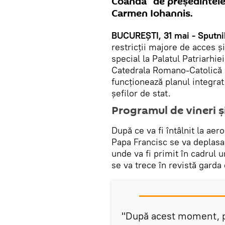
Coandă" de preşedintele
Carmen Iohannis.
BUCUREŞTI, 31 mai - Sputni
restricţii majore de acces ş
special la Palatul Patriarhi
Catedrala Romano-Catolică "S
funcţionează planul integrat 
şefilor de stat.
Programul de vineri şi 
După ce va fi întâlnit la ae
Papa Francisc se va deplasa
unde va fi primit în cadrul 
se va trece în revistă garda
"După acest moment, p