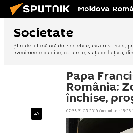
Moldova-Româ
Societate
Știri de ultimă oră din societate, cazuri sociale, pr
evenimente publice, culturale, viața de la țară, d
Papa Francis
România: Z
închise, pr
07:36 31.05.2019
(actualizat:
15:28 