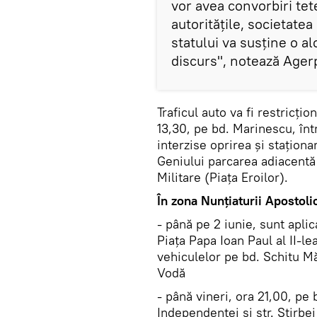
vor avea convorbiri tet
autorităţile, societatea
statului va susţine o a
discurs", notează Ager
Traficul auto va fi restricţi
13,30, pe bd. Marinescu, într
interzise oprirea şi staţion
Geniului parcarea adiacentă
Militare (Piaţa Eroilor).
În zona Nunţiaturii Apostoli
- până pe 2 iunie, sunt aplica
Piaţa Papa Ioan Paul al II-lea
vehiculelor pe bd. Schitu Mă
Vodă
- până vineri, ora 21,00, pe
Independenţei şi str. Ştirbei