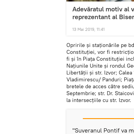
Adevăratul motiv al v
reprezentant al Biser
13 Mai 2019, 11:41
Opririle şi staţionările pe bd
Constituţiei, vor fi restric
fi şi în Piaţa Constituţiei in
Naţiunile Unite şi rondul Ge
Libertăţii şi str. Izvor; Cale
Vladimirescu/ Panduri; Piaţa
bretele de acces către sed
Septembrie; str. Dr. Staicov
la intersecţiile cu str. Izvor.
"Suveranul Pontif va m