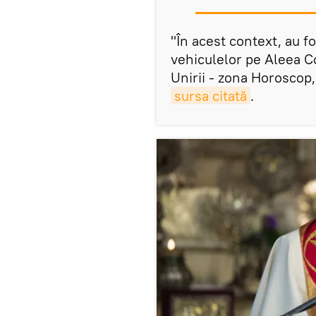
"În acest context, au fo
vehiculelor pe Aleea Co
Unirii - zona Horoscop, 
sursa citată
.