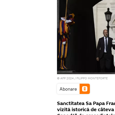
© AFP 2024 / FILIPPO MONTEFORTE
Abonare
Sanctitatea Sa Papa Fra
vizită istorică de câteva 