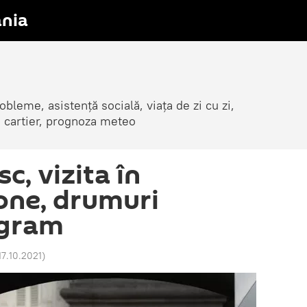
nia
obleme, asistență socială, viața de zi cu zi,
in cartier, prognoza meteo
c, vizita în
one, drumuri
ogram
17.10.2021
)