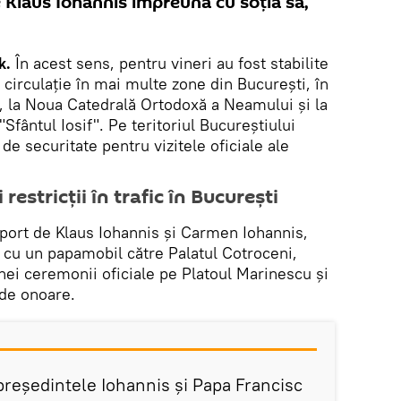
 Klaus Iohannis împreună cu soţia sa,
k.
În acest sens, pentru vineri au fost stabilite
i circulaţie în mai multe zone din Bucureşti, în
ei, la Noua Catedrală Ortodoxă a Neamului şi la
fântul Iosif". Pe teritoriul Bucureştiului
de securitate pentru vizitele oficiale ale
restricţii în trafic în Bucureşti
roport de Klaus Iohannis şi Carmen Iohannis,
 cu un papamobil către Palatul Cotroceni,
unei ceremonii oficiale pe Platoul Marinescu şi
 de onoare.
reşedintele Iohannis şi Papa Francisc