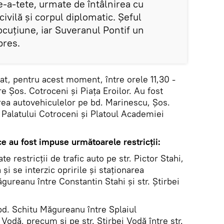
e-a-tete, urmate de întâlnirea cu
 civilă şi corpul diplomatic. Şeful
locuţiune, iar Suveranul Pontif un
pres.
onat, pentru acest moment, între orele 11,30 -
e Şos. Cotroceni şi Piaţa Eroilor. Au fost
area autovehiculelor pe bd. Marinescu, Şos.
 Palatului Cotroceni şi Platoul Academiei
ce au fost impuse următoarele restricţii:
te restricţii de trafic auto pe str. Pictor Stahi,
 şi se interzic opririle şi staţionarea
gureanu între Constantin Stahi şi str. Ştirbei
 bd. Schitu Măgureanu între Splaiul
 Vodă, precum şi pe str. Ştirbei Vodă între str.