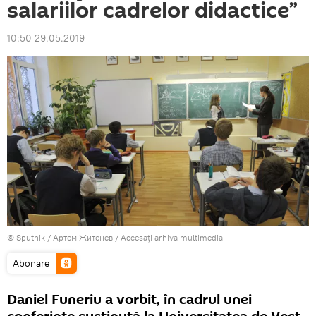
salariilor cadrelor didactice”
10:50 29.05.2019
© Sputnik / Артем Житенев
/
Accesați arhiva multimedia
Abonare
Daniel Funeriu a vorbit, în cadrul unei