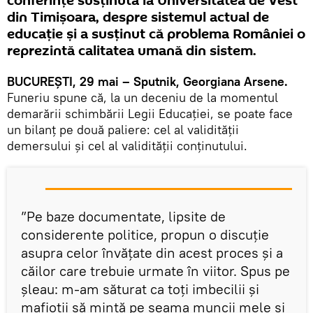
conferințe susținută la Universitatea de Vest
din Timișoara, despre sistemul actual de
educație și a susținut că problema României o
reprezintă calitatea umană din sistem.
BUCUREȘTI, 29 mai – Sputnik, Georgiana Arsene.
Funeriu spune că, la un deceniu de la momentul
demarării schimbării Legii Educației, se poate face
un bilanț pe două paliere: cel al validității
demersului și cel al validității conținutului.
”Pe baze documentate, lipsite de
considerente politice, propun o discuție
asupra celor învățate din acest proces și a
căilor care trebuie urmate în viitor. Spus pe
șleau: m-am săturat ca toți imbecilii și
mafioții să mintă pe seama muncii mele și