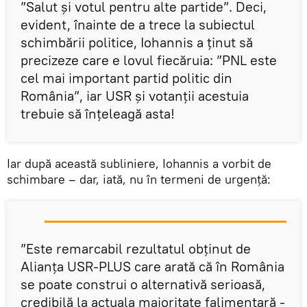
”Salut şi votul pentru alte partide”. Deci,
evident, înainte de a trece la subiectul
schimbării politice, Iohannis a ținut să
precizeze care e lovul fiecăruia: ”PNL este
cel mai important partid politic din
România”, iar USR și votanții acestuia
trebuie să înțeleagă asta!
Iar după această subliniere, Iohannis a vorbit de
schimbare – dar, iată, nu în termeni de urgență:
”Este remarcabil rezultatul obţinut de
Alianţa USR-PLUS care arată că în România
se poate construi o alternativă serioasă,
credibilă la actuala majoritate falimentară -