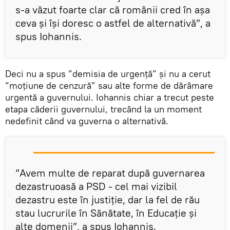
s-a văzut foarte clar că românii cred în aşa
ceva şi îşi doresc o astfel de alternativă”, a
spus Iohannis.
Deci nu a spus ”demisia de urgență” și nu a cerut
”moțiune de cenzură” sau alte forme de dărâmare
urgentă a guvernului. Iohannis chiar a trecut peste
etapa căderii guvernului, trecând la un moment
nedefinit când va guverna o alternativă.
”Avem multe de reparat după guvernarea
dezastruoasă a PSD - cel mai vizibil
dezastru este în justiție, dar la fel de rău
stau lucrurile în Sănătate, în Educație și
alte domenii”, a spus Iohannis.