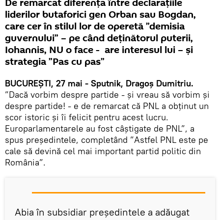
De remarcat diferența între declarațiile
liderilor butaforici gen Orban sau Bogdan,
care cer în stilul lor de operetă ”demisia
guvernului” – pe când deținătorul puterii,
Iohannis, NU o face - are interesul lui – și
strategia ”Pas cu pas”
BUCUREȘTI, 27 mai - Sputnik, Dragoș Dumitriu.
”Dacă vorbim despre partide - şi vreau să vorbim şi
despre partide! - e de remarcat că PNL a obținut un
scor istoric şi îi felicit pentru acest lucru.
Europarlamentarele au fost câştigate de PNL”, a
spus președintele, completând ”Astfel PNL este pe
cale să devină cel mai important partid politic din
România”.
Abia în subsidiar președintele a adăugat