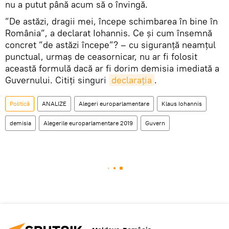
nu a putut până acum să o învingă.
”De astăzi, dragii mei, începe schimbarea în bine în
România”, a declarat Iohannis. Ce și cum însemnă
concret ”de astăzi începe”? – cu siguranță neamțul
punctual, urmaș de ceasornicar, nu ar fi folosit
această formulă dacă ar fi dorim demisia imediată a
Guvernului. Citiți singuri
declarația
.
Politică
ANALIZE
Alegeri europarlamentare
Klaus Iohannis
demisia
Alegerile europarlamentare 2019
Guvern