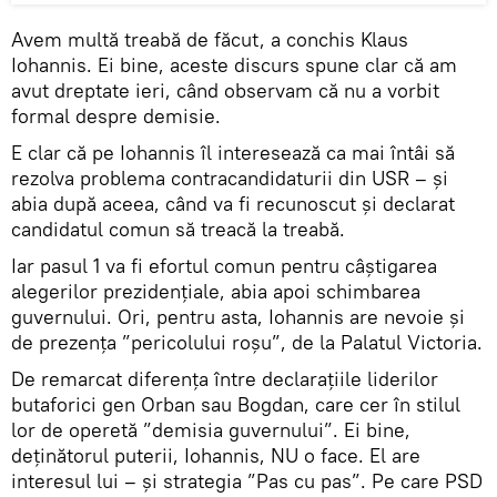
Avem multă treabă de făcut, a conchis Klaus
Iohannis. Ei bine, aceste discurs spune clar că am
avut dreptate ieri, când observam că nu a vorbit
formal despre demisie.
E clar că pe Iohannis îl interesează ca mai întâi să
rezolva problema contracandidaturii din USR – și
abia după aceea, când va fi recunoscut și declarat
candidatul comun să treacă la treabă.
Iar pasul 1 va fi efortul comun pentru câștigarea
alegerilor prezidențiale, abia apoi schimbarea
guvernului. Ori, pentru asta, Iohannis are nevoie și
de prezența ”pericolului roșu”, de la Palatul Victoria.
De remarcat diferența între declarațiile liderilor
butaforici gen Orban sau Bogdan, care cer în stilul
lor de operetă ”demisia guvernului”. Ei bine,
deținătorul puterii, Iohannis, NU o face. El are
interesul lui – și strategia ”Pas cu pas”. Pe care PSD