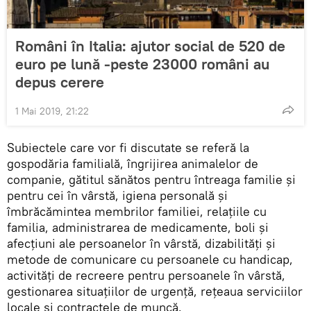
Români în Italia: ajutor social de 520 de
euro pe lună -peste 23000 români au
depus cerere
1 Mai 2019, 21:22
Subiectele care vor fi discutate se referă la
gospodăria familială, îngrijirea animalelor de
companie, gătitul sănătos pentru întreaga familie şi
pentru cei în vârstă, igiena personală și
îmbrăcămintea membrilor familiei, relațiile cu
familia, administrarea de medicamente, boli și
afecţiuni ale persoanelor în vârstă, dizabilități și
metode de comunicare cu persoanele cu handicap,
activități de recreere pentru persoanele în vârstă,
gestionarea situațiilor de urgență, rețeaua serviciilor
locale și contractele de muncă.