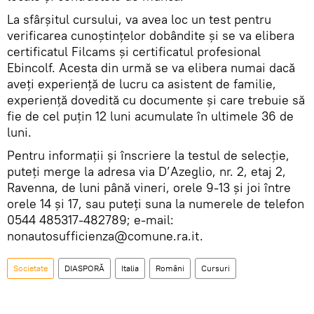
La sfârșitul cursului, va avea loc un test pentru
verificarea cunoștințelor dobândite și se va elibera
certificatul Filcams și certificatul profesional
Ebincolf. Acesta din urmă se va elibera numai dacă
aveți experiență de lucru ca asistent de familie,
experienţă dovedită cu documente şi care trebuie să
fie de cel puțin 12 luni acumulate în ultimele 36 de
luni.
Pentru informaţii și înscriere la testul de selecție,
puteţi merge la adresa via D’Azeglio, nr. 2, etaj 2,
Ravenna, de luni până vineri, orele 9-13 și joi între
orele 14 şi 17, sau puteţi suna la numerele de telefon
0544 485317-482789; e-mail:
nonautosufficienza@comune.ra.it.
Societate
DIASPORĂ
Italia
Români
Cursuri