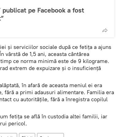
publicat pe Facebook a fost
t”
ției și serviciilor sociale după ce fetița a ajuns
. În vârstă de 1,5 ani, aceasta cântărea
n timp ce norma minimă este de 9 kilograme.
rad extrem de expuizare și o insuficiență
a alăptată, în afară de aceasta meniul ei era
 fără a primi adausuri alimentare. Familia era
tact cu autoritățile, fără a înregistra copilul
cum fetița se află în custodia altei familii, iar
ărui pericol.