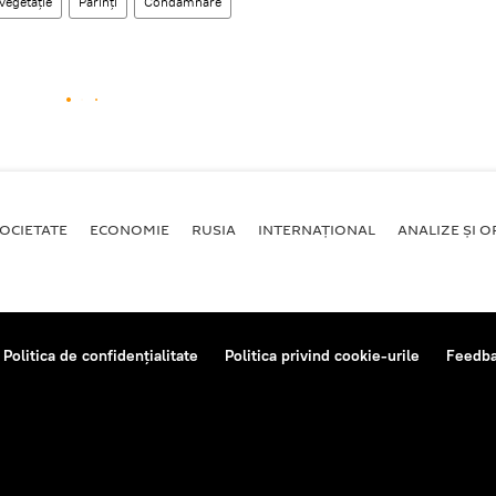
Vegetație
Părinți
Condamnare
OCIETATE
ECONOMIE
RUSIA
INTERNAŢIONAL
ANALIZE ȘI OP
Politica de confidențialitate
Politica privind cookie-urile
Feedb