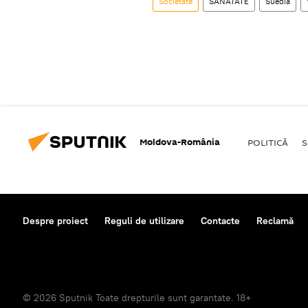
Societate
SĂNĂTATE
Suedia
Moldova-România
POLITICĂ
S
Despre proiect
Reguli de utilizare
Contacte
Reclamă
© 2026 Sputnik Toate drepturile sunt garantate. 18+