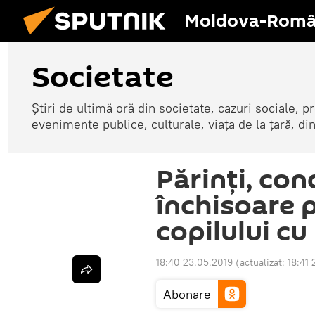
Moldova-Româ
Societate
Știri de ultimă oră din societate, cazuri sociale, pr
evenimente publice, culturale, viața de la țară, d
Părinți, co
închisoare 
copilului c
18:40 23.05.2019
(actualizat:
18:41
Abonare