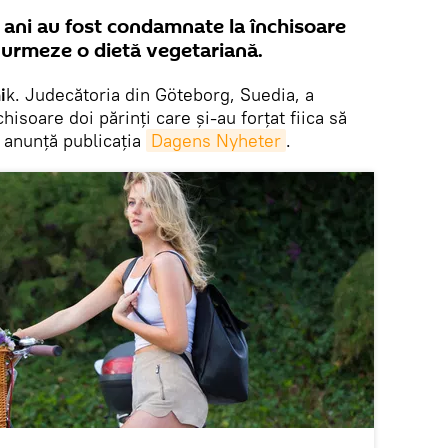
,5 ani au fost condamnate la închisoare
 urmeze o dietă vegetariană.
i
k. Judecătoria din Göteborg, Suedia, a
chisoare doi părinți care și-au forțat fiica să
 anunță publicația
Dagens Nyheter
.