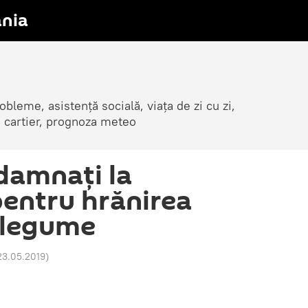
nia
obleme, asistență socială, viața de zi cu zi,
in cartier, prognoza meteo
ndamnați la
pentru hrănirea
u legume
 23.05.2019
)