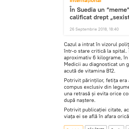
Internaţional
În Suedia un “meme” 
calificat drept „sexis
26 Septembrie 2018, 18:40
Cazul a intrat în vizorul poli
într-o stare critică la spital
aproximativ 6 kilograme, î
Medicii au diagnosticat un g
acută de vitamina B12.
Potrivit părinților, fetița er
compus exclusiv din legume,
una retrasă și evita orice con
după naștere.
Potrivit publicației citate, a
viața ei se află în afara oric