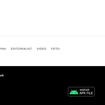
INII
EDITORIALIST
VIDEO
FOTO
ack