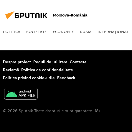
Moldova-România
POLITICĂ
SOCIETATE
ECONOMIE
RUSIA
INTERNAŢIONAL
Despre proiect
Reguli de utilizare
Contacte
Reclamă
Politica de confidențialitate
Politica privind cookie-urile
Feedback
© 2026 Sputnik Toate drepturile sunt garantate. 18+