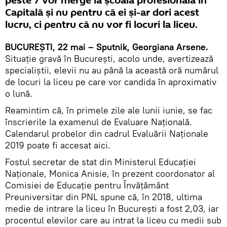
peste 7 vor merge la școala profesională în
Capitală și nu pentru că ei și-ar dori acest
lucru, ci pentru că nu vor fi locuri la liceu.
BUCUREȘTI, 22 mai – Sputnik, Georgiana Arsene.
Situație gravă în București, acolo unde, avertizează
specialiștii, elevii nu au până la această oră numărul
de locuri la liceu pe care vor candida în aproximativ
o lună.
Reamintim că, în primele zile ale lunii iunie, se fac
înscrierile la examenul de Evaluare Națională.
Calendarul probelor din cadrul Evaluării Naționale
2019 poate fi accesat aici.
Fostul secretar de stat din Ministerul Educației
Naționale, Monica Anisie, în prezent coordonator al
Comisiei de Educație pentru Învățământ
Preuniversitar din PNL spune că, în 2018, ultima
medie de intrare la liceu în București a fost 2,03, iar
procentul elevilor care au intrat la liceu cu medii sub