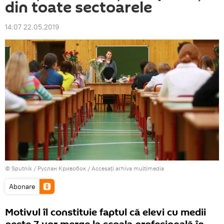
din toate sectoarele
14:07 22.05.2019
© Sputnik / Руслан Кривобок
/
Accesați arhiva multimedia
Abonare
Motivul îl constituie faptul că elevi cu medii