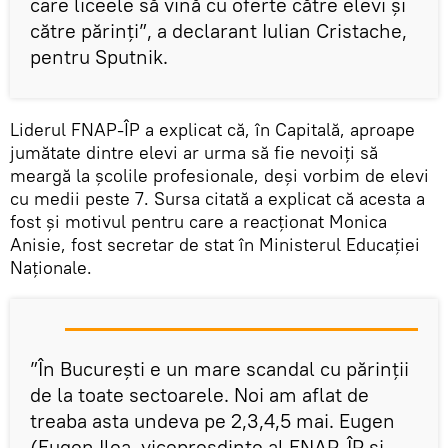
care liceele să vină cu oferte către elevi și
către părinți”, a declarant Iulian Cristache,
pentru Sputnik.
Liderul FNAP-ÎP a explicat că, în Capitală, aproape
jumătate dintre elevi ar urma să fie nevoiți să
meargă la școlile profesionale, deși vorbim de elevi
cu medii peste 7. Sursa citată a explicat că acesta a
fost și motivul pentru care a reacționat Monica
Anisie, fost secretar de stat în Ministerul Educației
Naționale.
”În București e un mare scandal cu părinții
de la toate sectoarele. Noi am aflat de
treaba asta undeva pe 2,3,4,5 mai. Eugen
(Eugen Ilea, vicepreșdinte al FNAP-ÎP și