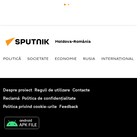
Moldova-România
POLITICĂ
SOCIETATE
ECONOMIE
RUSIA
INTERNAŢIONAL
Despre proiect
Reguli de utilizare
Contacte
Reclamă
Politica de confidențialitate
Politica privind cookie-urile
Feedback