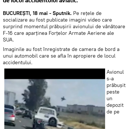
de locul accidentului aviatic.
BUCUREȘTI, 18 mai - Sputnik.
Pe rețele de
socializare au fost publicate imagini video care
surprind momentul prăbușirii avionului de vânătoare
F-16 care aparținea Forțelor Armate Aeriene ale
SUA.
Imaginile au fost înregistrate de camera de bord a
unui automobil care se afla în apropiere de locul
accidentului.
Avionul
s-a
prăbușit
peste
un
depozit
de pe