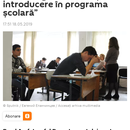
introducere în programa
școlară”
17:51 18.05.2019
© Sputnik / Евгений Епанчинцев
/
Accesați arhiva multimedia
Abonare