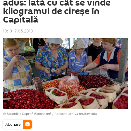
adus: Iată cu cât se vinde
kilogramul de cireșe în
Capitală
10:19 17.05.2019
© Sputnik / Сергей Венявский
/
Accesați arhiva multimedia
Abonare