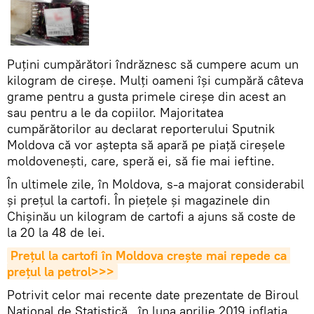
Puțini cumpărători îndrăznesc să cumpere acum un
kilogram de cireșe. Mulți oameni își cumpără câteva
grame pentru a gusta primele cireșe din acest an
sau pentru a le da copiilor. Majoritatea
cumpărătorilor au declarat reporterului Sputnik
Moldova că vor aștepta să apară pe piață cireșele
moldovenești, care, speră ei, să fie mai ieftine.
În ultimele zile, în Moldova, s-a majorat considerabil
și prețul la cartofi. În piețele și magazinele din
Chișinău un kilogram de cartofi a ajuns să coste de
la 20 la 48 de lei.
Prețul la cartofi în Moldova crește mai repede ca 
prețul la petrol>>>
Potrivit celor mai recente date prezentate de Biroul
Naţional de Statistică, în luna aprilie 2019 inflaţia