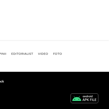
INII
EDITORIALIST
VIDEO
FOTO
ack