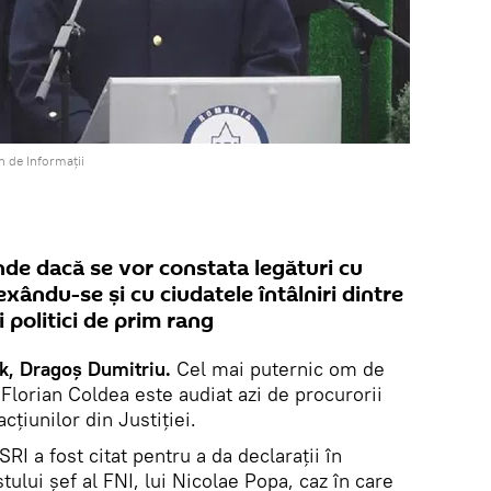
n de Informații
nde dacă se vor constata legături cu
xându-se și cu ciudatele întâlniri dintre
 politici de prim rang
k, Dragoș Dumitriu.
Cel mai puternic om de
Florian Coldea este audiat azi de procurorii
cțiunilor din Justiției.
RI a fost citat pentru a da declarații în
stului șef al FNI, lui Nicolae Popa, caz în care