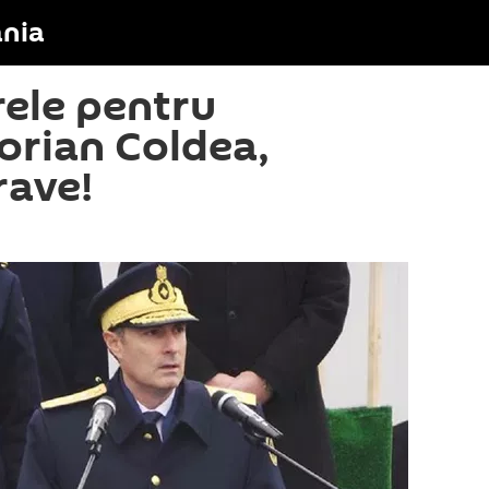
nia
ele pentru
lorian Coldea,
rave!