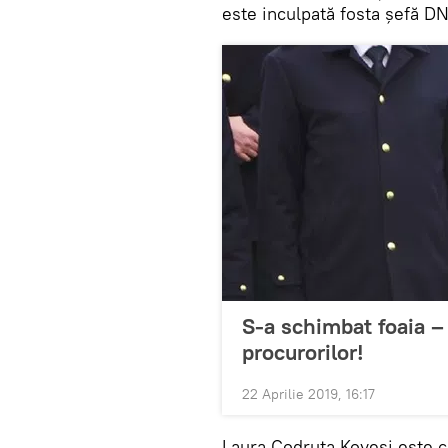
este inculpată fosta șefă D
S-a schimbat foaia – 
procurorilor!
22 Aprilie 2019, 16:17
Laura Codruţa Kovesi este ce