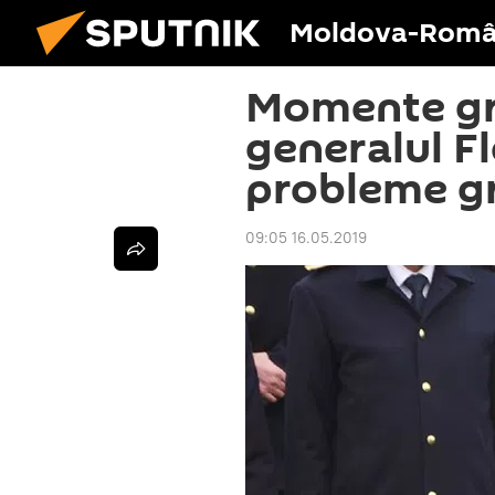
Moldova-Româ
Momente gr
generalul F
probleme g
09:05 16.05.2019