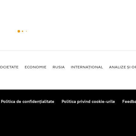
OCIETATE
ECONOMIE
RUSIA
INTERNAŢIONAL
ANALIZE ȘI OP
Politica de confidențialitate
Politica privind cookie-urile
Feedb