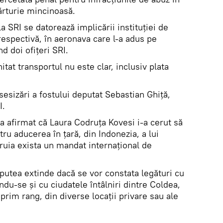
ărturie mincinoasă.
a SRI se datorează implicării instituției de
respectivă, în aeronava care l-a adus pe
d doi ofițeri SRI.
itat transportul nu este clar, inclusiv plata
sesizări a fostului deputat Sebastian Ghiţă,
I.
 a afirmat că Laura Codruţa Kovesi i-a cerut să
u aducerea în ţară, din Indonezia, a lui
uia exista un mandat internaţional de
utea extinde dacă se vor constata legături cu
du-se și cu ciudatele întâlniri dintre Coldea,
prim rang, din diverse locații privare sau ale