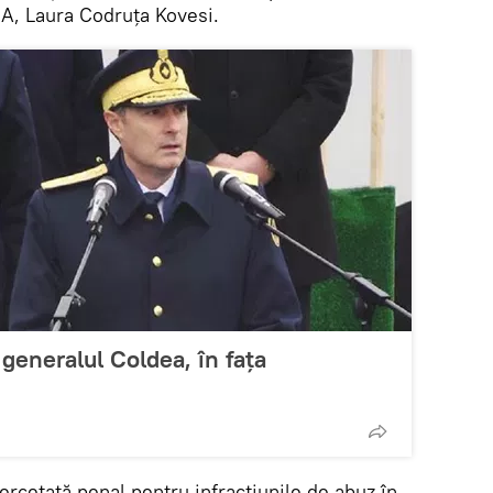
NA, Laura Codruța Kovesi.
generalul Coldea, în fața
rcetată penal pentru infracțiunile de abuz în