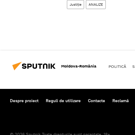
Justiție
ANALIZE
Moldova-România
POLITICĂ
S
Despre proiect
Reguli de utilizare
Contacte
Reclamă
© 2026 Sputnik Toate drepturile sunt garantate. 18+