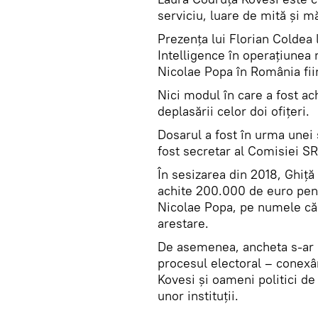
serviciu, luare de mită şi m
Prezența lui Florian Coldea l
Intelligence în operațiunea 
Nicolae Popa în România fiin
Nici modul în care a fost ach
deplasării celor doi ofițeri.
Dosarul a fost în urma unei 
fost secretar al Comisiei SR
În sesizarea din 2018, Ghiță
achite 200.000 de euro pentr
Nicolae Popa, pe numele căr
arestare.
De asemenea, ancheta s-ar p
procesul electoral – conexân
Kovesi și oameni politici de 
unor instituții.