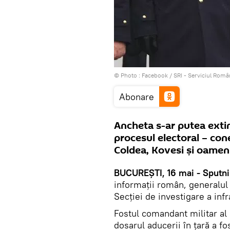
© Photo :
Facebook / SRI - Serviciul Româ
Abonare
Ancheta s-ar putea exti
procesul electoral – cone
Coldea, Kovesi și oameni
BUCUREȘTI, 16 mai - Sputni
informații român, generalul 
Secției de investigare a infra
Fostul comandant militar al S
dosarul aducerii în țară a fo