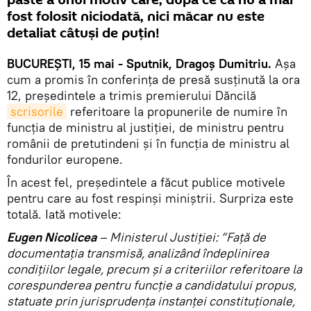
paste a unui motiv care, după ce că nu a mai
fost folosit niciodată, nici măcar nu este
detaliat câtuși de puțin!
BUCUREȘTI, 15 mai - Sputnik, Dragoș Dumitriu.
Așa
cum a promis în conferința de presă susținută la ora
12, președintele a trimis premierului Dăncilă
scrisorile
referitoare la propunerile de numire în
funcția de ministru al justiției, de ministru pentru
românii de pretutindeni și în funcția de ministru al
fondurilor europene.
În acest fel, președintele a făcut publice motivele
pentru care au fost respinși miniștrii. Surpriza este
totală. Iată motivele:
Eugen Nicolicea
– Ministerul Justiției: ”Față de
documentația transmisă, analizând îndeplinirea
condițiilor legale, precum și a criteriilor referitoare la
corespunderea pentru funcție a candidatului propus,
statuate prin jurisprudența instanței constituționale,