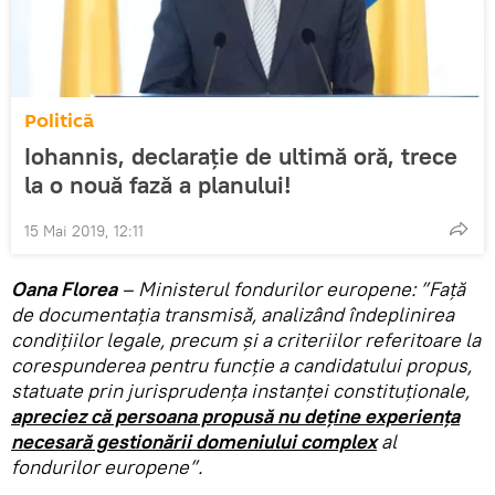
Politică
Iohannis, declarație de ultimă oră, trece
la o nouă fază a planului!
15 Mai 2019, 12:11
Oana Florea
– Ministerul fondurilor europene: ”Față
de documentația transmisă, analizând îndeplinirea
condițiilor legale, precum și a criteriilor referitoare la
corespunderea pentru funcție a candidatului propus,
statuate prin jurisprudența instanței constituționale,
apreciez că persoana propusă nu deține experiența
necesară gestionării domeniului complex
al
fondurilor europene”.