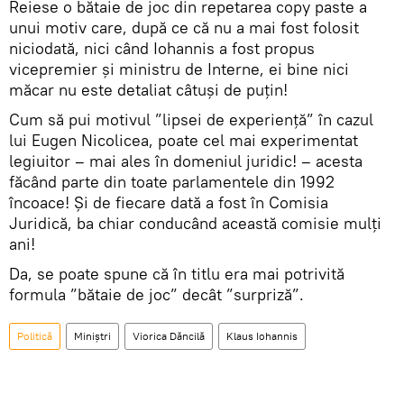
Reiese o bătaie de joc din repetarea copy paste a
unui motiv care, după ce că nu a mai fost folosit
niciodată, nici când Iohannis a fost propus
vicepremier și ministru de Interne, ei bine nici
măcar nu este detaliat câtuși de puțin!
Cum să pui motivul ”lipsei de experiență” în cazul
lui Eugen Nicolicea, poate cel mai experimentat
legiuitor – mai ales în domeniul juridic! – acesta
făcând parte din toate parlamentele din 1992
încoace! Și de fiecare dată a fost în Comisia
Juridică, ba chiar conducând această comisie mulți
ani!
Da, se poate spune că în titlu era mai potrivită
formula ”bătaie de joc” decât ”surpriză”.
Politică
Miniștri
Viorica Dăncilă
Klaus Iohannis