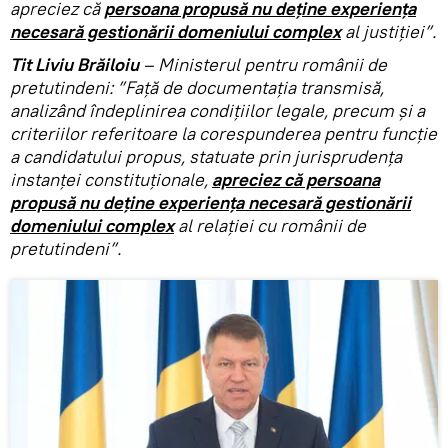
apreciez că
persoana propusă nu deține experiența
necesară gestionării domeniului complex
al justiției”.
Tit Liviu Brăiloiu
– Ministerul pentru românii de
pretutindeni: ”Față de documentația transmisă,
analizând îndeplinirea condițiilor legale, precum și a
criteriilor referitoare la corespunderea pentru funcție
a candidatului propus, statuate prin jurisprudența
instanței constituționale,
apreciez că persoana
propusă nu deține experiența necesară gestionării
domeniului complex
al relației cu românii de
pretutindeni”.