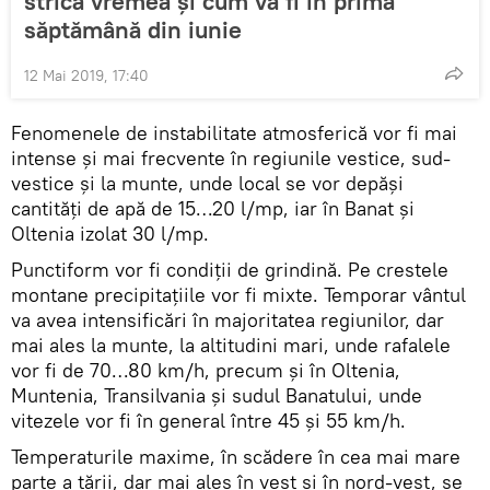
strică vremea şi cum va fi în prima
săptămână din iunie
12 Mai 2019, 17:40
Fenomenele de instabilitate atmosferică vor fi mai
intense şi mai frecvente în regiunile vestice, sud-
vestice şi la munte, unde local se vor depăşi
cantităţi de apă de 15…20 l/mp, iar în Banat şi
Oltenia izolat 30 l/mp.
Punctiform vor fi condiţii de grindină. Pe crestele
montane precipitaţiile vor fi mixte. Temporar vântul
va avea intensificări în majoritatea regiunilor, dar
mai ales la munte, la altitudini mari, unde rafalele
vor fi de 70…80 km/h, precum şi în Oltenia,
Muntenia, Transilvania şi sudul Banatului, unde
vitezele vor fi în general între 45 şi 55 km/h.
Temperaturile maxime, în scădere în cea mai mare
parte a ţării, dar mai ales în vest şi în nord-vest, se