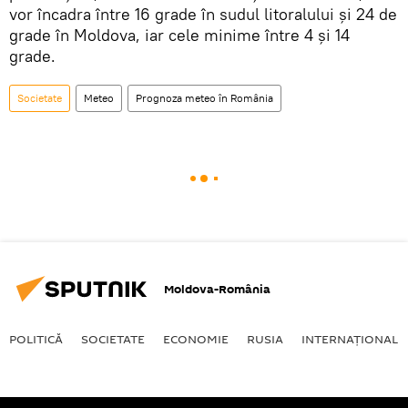
vor încadra între 16 grade în sudul litoralului şi 24 de
grade în Moldova, iar cele minime între 4 şi 14
grade.
Societate
Meteo
Prognoza meteo în România
Moldova-România
POLITICĂ
SOCIETATE
ECONOMIE
RUSIA
INTERNAŢIONAL