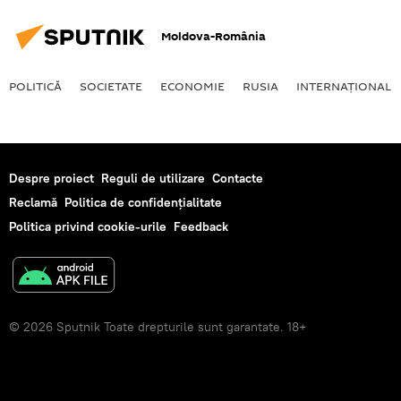
Moldova-România
POLITICĂ
SOCIETATE
ECONOMIE
RUSIA
INTERNAŢIONAL
Despre proiect
Reguli de utilizare
Contacte
Reclamă
Politica de confidențialitate
Politica privind cookie-urile
Feedback
© 2026 Sputnik Toate drepturile sunt garantate. 18+