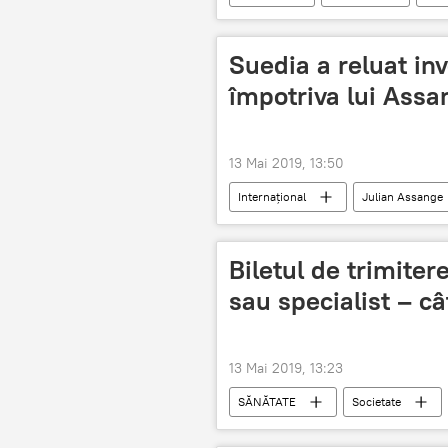
Eduard Hellvig
Gabriel Vlase
Suedia a reluat inv
împotriva lui Assa
13 Mai 2019, 13:50
Internaţional
Julian Assange
Arestarea lui Julian Assange, fondator
Biletul de trimiter
sau specialist – câ
13 Mai 2019, 13:23
SĂNĂTATE
Societate