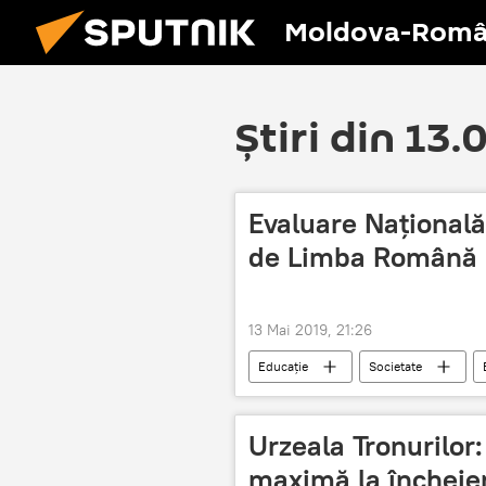
Moldova-Româ
Știri din 13.
Evaluare Națională
de Limba Română 
13 Mai 2019, 21:26
Educație
Societate
Evaluare Națională 2019: calendar, subie
Urzeala Tronurilor:
maximă la încheie