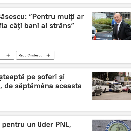
ăsescu: ”Pentru mulți ar
fla câți bani ai strâns”
ni
Radu Cristescu
șteaptă pe șoferi și
ău, de săptămâna aceasta
 pentru un lider PNL,