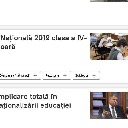
Națională 2019 clasa a IV-
șoară
Evaluarea Naţională
Rezultate
Subiecte
cte, rezultate
mplicare totală în
ționalizării educației