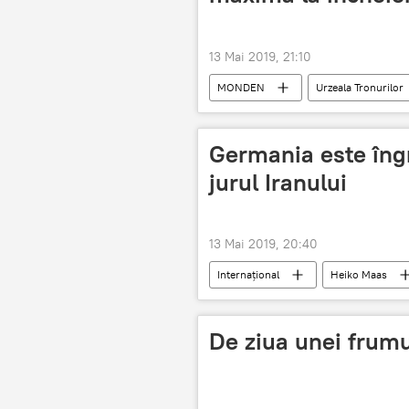
13 Mai 2019, 21:10
MONDEN
Urzeala Tronurilor
Germania este îngr
jurul Iranului
13 Mai 2019, 20:40
Internaţional
Heiko Maas
acordul nuclear
acordul nucle
De ziua unei frumus