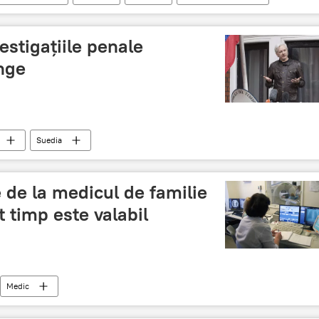
estigațiile penale
nge
Suedia
ul WikiLeaks
e de la medicul de familie
t timp este valabil
Medic