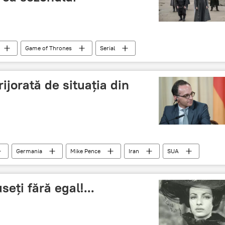
Game of Thrones
Serial
ijorată de situația din
Germania
Mike Pence
Iran
SUA
ar cu iranul
eți fără egal!...