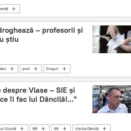
endă
droghează – profesorii și
u știu
elevi
școli
Droguri
e despre Vlase – SIE și
ce îi fac lui Dăncilă!...”
ur Ciuvică
SRI
SIE
Viorica Dăncilă