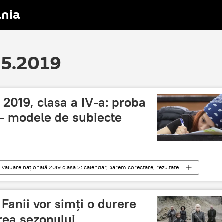
nia
05.2019
 2019, clasa a IV-a: proba
- modele de subiecte
Evaluare națională 2019 clasa 2: calendar, barem corectare, rezultate
cte, rezultate
 Fanii vor simți o durere
rea sezonului