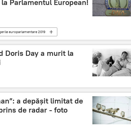
 la Parlamentul European!
gerile europarlamentare 2019
 Doris Day a murit la
i
n”: a depășit limitat de
rprins de radar - foto