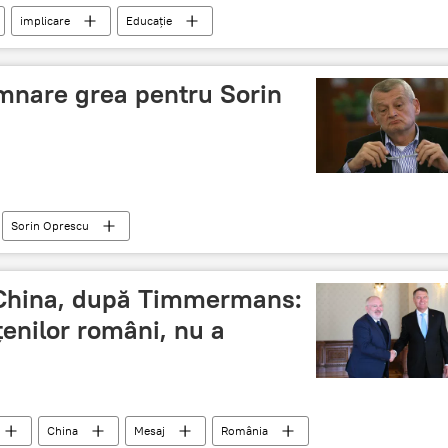
implicare
Educație
mnare grea pentru Sorin
Sorin Oprescu
 China, după Timmermans:
enilor români, nu a
China
Mesaj
România