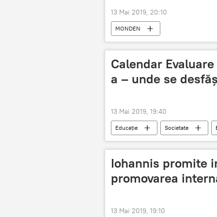
13 Mai 2019, 20:10
MONDEN
Calendar Evaluare 
a – unde se desfă
13 Mai 2019, 19:40
Educație
Societate
Evaluare Națională 2019: calendar, subie
Iohannis promite i
promovarea interna
13 Mai 2019, 19:10