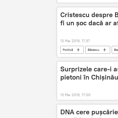
Cristescu despre B
fi un șoc dacă ar a
13 Mai 2019, 17:37
Politică
Băsescu
Ba
Surprizele care-i a
pietoni în Chișin
13 Mai 2019, 17:00
DNA cere pușcărie