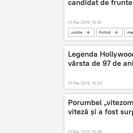
candidat de frunte
13 Mai 2019, 16:18
Justiție
Politică
Ale
Legenda Hollywood
vârsta de 97 de an
13 Mai 2019, 16:04
Porumbel „vitezoma
viteză și a fost su
13 Mai 2019, 15:38