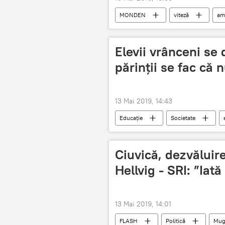
MONDEN
viteză
am
Elevii vrânceni se 
părinții se fac că n
13 Mai 2019, 14:43
Educație
Societate
Ciuvică, dezvăluir
Hellvig - SRI: ”Iată 
13 Mai 2019, 14:01
FLASH
Politică
Mug