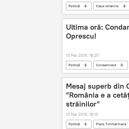
Politică
Klaus Iohannis
Ultima oră: Conda
Oprescu!
13 Mai 2019, 18:25
Politică
Condamnare
Mesaj superb din
”România e a cetăţ
străinilor”
13 Mai 2019, 18:10
Politică
Frans Timmermans