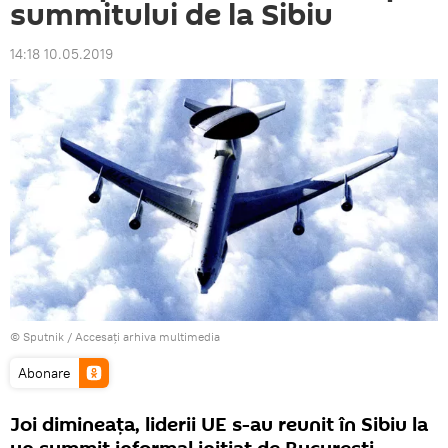
summitului de la Sibiu
14:18 10.05.2019
© Sputnik
/
Accesați arhiva multimedia
Abonare
Joi dimineaţa, liderii UE s-au reunit în Sibiu la