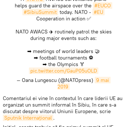
helps guard the airspace over the
#EUCO
#SibiuSummit
today. NATO -
#EU
Cooperation in action ✅
NATO AWACS ✈️ routinely patrol the skies
during major events such as:
➡ meetings of world leaders 🤝
➡ football tournaments ⚽️
➡ the Olympics 🏅
pic.twitter.com/GauP05uOLD
— Oana Lungescu (@NATOpress)
9 mai 
2019
Comentariul ei vine în contextul în care liderii UE au
organizat un summit informal în Sibiu, în care s-a
discutat despre viitorul Uniunii Europene, scrie
Sputnik Internaţional
.