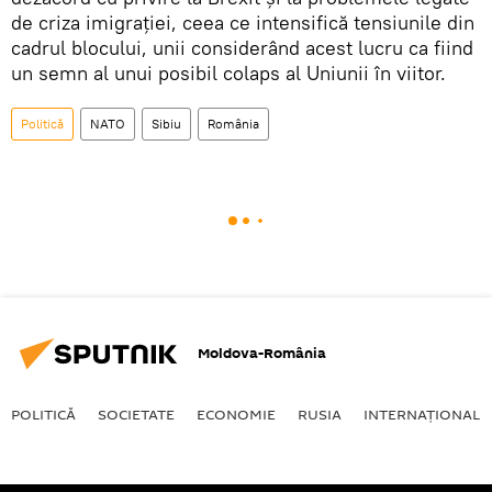
de criza imigrației, ceea ce intensifică tensiunile din
cadrul blocului, unii considerând acest lucru ca fiind
un semn al unui posibil colaps al Uniunii în viitor.
Politică
NATO
Sibiu
România
Moldova-România
POLITICĂ
SOCIETATE
ECONOMIE
RUSIA
INTERNAŢIONAL