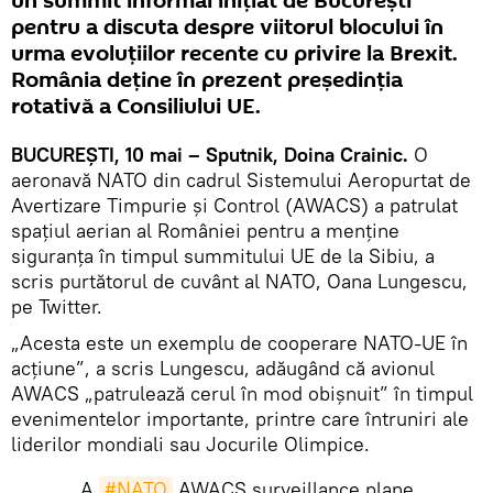
un summit informal inițiat de București
pentru a discuta despre viitorul blocului în
urma evoluțiilor recente cu privire la Brexit.
România deține în prezent președinția
rotativă a Consiliului UE.
BUCUREŞTI, 10 mai – Sputnik, Doina Crainic.
O
aeronavă NATO din cadrul Sistemului Aeropurtat de
Avertizare Timpurie și Control (AWACS) a patrulat
spațiul aerian al României pentru a menține
siguranța în timpul summitului UE de la Sibiu, a
scris purtătorul de cuvânt al NATO, Oana Lungescu,
pe Twitter.
„Acesta este un exemplu de cooperare NATO-UE în
acțiune”, a scris Lungescu, adăugând că avionul
AWACS „patrulează cerul în mod obișnuit” în timpul
evenimentelor importante, printre care întruniri ale
liderilor mondiali sau Jocurile Olimpice.
A
#NATO
AWACS surveillance plane