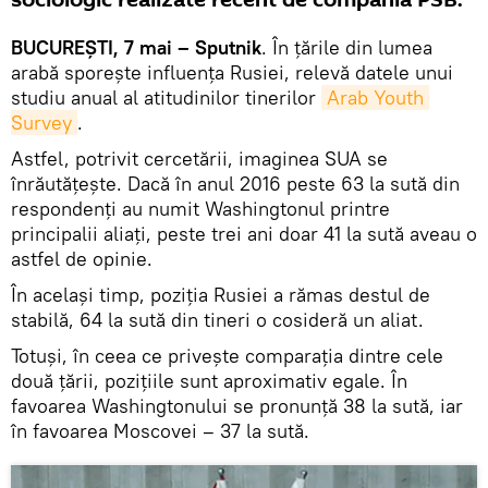
sociologic realizate recent de compania PSB.
BUCUREȘTI, 7 mai – Sputnik
. În țările din lumea
arabă sporește influența Rusiei, relevă datele unui
studiu anual al atitudinilor tinerilor
Arab Youth 
Survey
.
Astfel, potrivit cercetării, imaginea SUA se
înrăutățește. Dacă în anul 2016 peste 63 la sută din
respondenți au numit Washingtonul printre
principalii aliați, peste trei ani doar 41 la sută aveau o
astfel de opinie.
În același timp, poziția Rusiei a rămas destul de
stabilă, 64 la sută din tineri o cosideră un aliat.
Totuși, în ceea ce privește comparația dintre cele
două țării, pozițiile sunt aproximativ egale. În
favoarea Washingtonului se pronunță 38 la sută, iar
în favoarea Moscovei – 37 la sută.