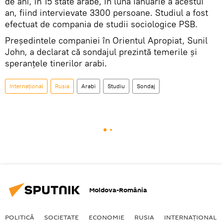
de ani, în 15 state arabe, în luna ianuarie a acestui
an, fiind intervievate 3300 persoane. Studiul a fost
efectuat de compania de studii sociologice PSB.
Președintele companiei în Orientul Apropiat, Sunil
John, a declarat că sondajul prezintă temerile și
speranțele tinerilor arabi.
Internaţional
Rusia
Arabi
Studiu
Sondaj
Moldova-România
POLITICĂ
SOCIETATE
ECONOMIE
RUSIA
INTERNAŢIONAL