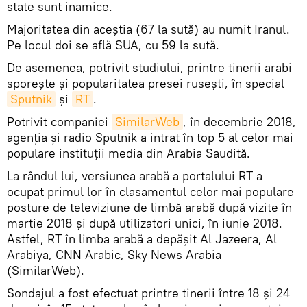
state sunt inamice.
Majoritatea din aceștia (67 la sută) au numit Iranul.
Pe locul doi se află SUA, cu 59 la sută.
De asemenea, potrivit studiului, printre tinerii arabi
sporește și popularitatea presei rusești, în special
Sputnik
și
RT
.
Potrivit companiei
SimilarWeb
, în decembrie 2018,
agenția și radio Sputnik a intrat în top 5 al celor mai
populare instituții media din Arabia Saudită.
La rândul lui, versiunea arabă a portalului RT a
ocupat primul lor în clasamentul celor mai populare
posture de televiziune de limbă arabă după vizite în
martie 2018 și după utilizatori unici, în iunie 2018.
Astfel, RT în limba arabă a depășit Al Jazeera, Al
Arabiya, CNN Arabic, Sky News Arabia
(SimilarWeb).
Sondajul a fost efectuat printre tinerii între 18 și 24