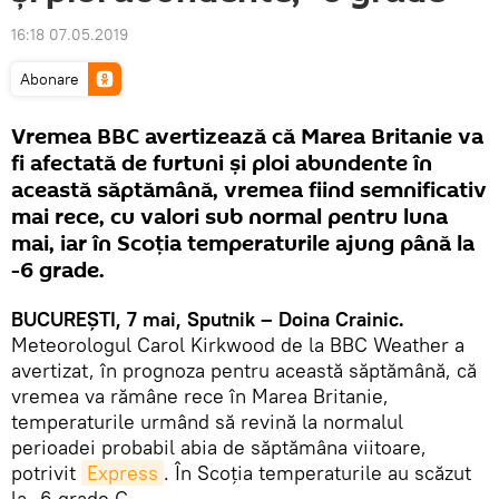
16:18 07.05.2019
Abonare
Vremea BBC avertizează că Marea Britanie va
fi afectată de furtuni și ploi abundente în
această săptămână, vremea fiind semnificativ
mai rece, cu valori sub normal pentru luna
mai, iar în Scoţia temperaturile ajung până la
-6 grade.
BUCUREŞTI, 7 mai, Sputnik – Doina Crainic.
Meteorologul Carol Kirkwood de la BBC Weather a
avertizat, în prognoza pentru această săptămână, că
vremea va rămâne rece în Marea Britanie,
temperaturile urmând să revină la normalul
perioadei probabil abia de săptămâna viitoare,
potrivit
Express
. În Scoția temperaturile au scăzut
la -6 grade C.