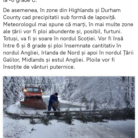
De asemenea, în zone din Highlands și Durham
County cad precipitatii sub formă de lapoviţă.
Meteorologul mai spune că marți, în mai multe zone
ale ţării vor fi ploi abundente şi, posibil, furtuni.
Totuşi, va fi şi soare în nordul Scoției. Vor fi însă
între 6 şi 8 grade şi ploi însemnate cantitativ în
nordul Angliei, Irlanda de Nord și apoi în nordul Țării
Galilor, Midlands și estul Angliei. Ploile vor fi
însoțite de vânturi puternice.