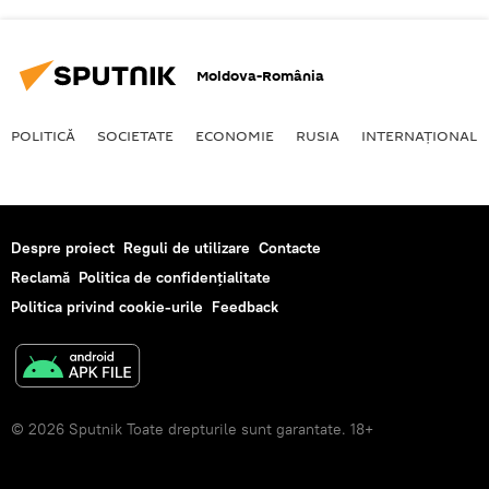
Moldova-România
POLITICĂ
SOCIETATE
ECONOMIE
RUSIA
INTERNAŢIONAL
Despre proiect
Reguli de utilizare
Contacte
Reclamă
Politica de confidențialitate
Politica privind cookie-urile
Feedback
© 2026 Sputnik Toate drepturile sunt garantate. 18+