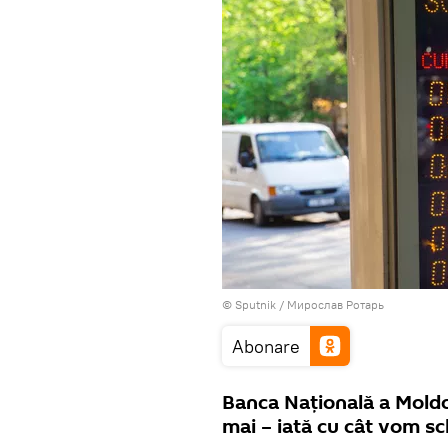
© Sputnik / Мирослав Ротарь
Abonare
Banca Națională a Moldov
mai – iată cu cât vom sc