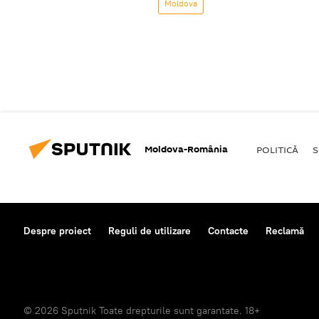
Moldova
Moldova-România
POLITICĂ
S
Despre proiect
Reguli de utilizare
Contacte
Reclamă
© 2026 Sputnik Toate drepturile sunt garantate. 18+