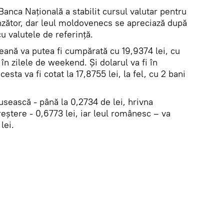
anca Națională a stabilit cursul valutar pentru
inzător, dar leul moldovenecs se apreciază după
cu valutele de referinţă.
ană va putea fi cumpărată cu 19,9374 lei, cu
în zilele de weekend. Şi dolarul va fi în
sta va fi cotat la 17,8755 lei, la fel, cu 2 bani
rusească - până la 0,2734 de lei, hrivna
eștere - 0,6773 lei, iar leul românesc – va
lei.