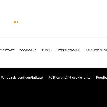
OCIETATE
ECONOMIE
RUSIA
INTERNAŢIONAL
ANALIZE ȘI OP
Politica de confidențialitate
Politica privind cookie-urile
Feedb