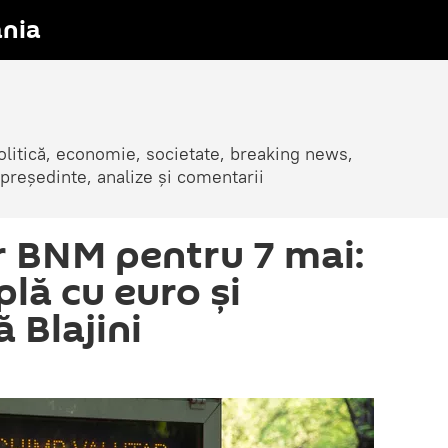
nia
olitică, economie, societate, breaking news,
 președinte, analize și comentarii
r BNM pentru 7 mai:
lă cu euro și
 Blajini