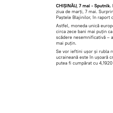
CHIȘINĂU, 7 mai - Sputnik.
B
ziua de marți, 7 mai. Surpr
Paștele Blajinilor, în raport 
Astfel, moneda unică europe
circa zece bani mai puţin ca 
scădere nesemnificativă – ace
mai puțin.
Se vor ieftini uşor și rubla 
ucraineană este în ușoară cr
putea fi cumpărat cu 4,1920 