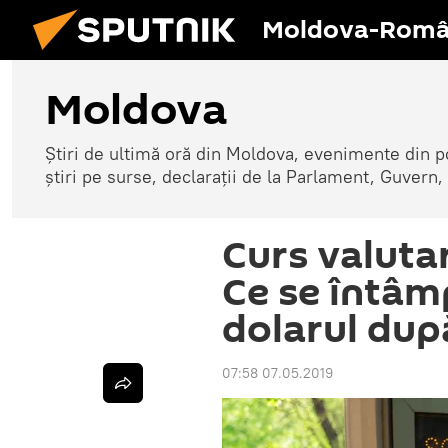
Moldova-Româ
Moldova
Știri de ultimă oră din Moldova, evenimente din p
știri pe surse, declarații de la Parlament, Guvern,
Curs valuta
Ce se întâmp
dolarul după
07:58 07.05.2019