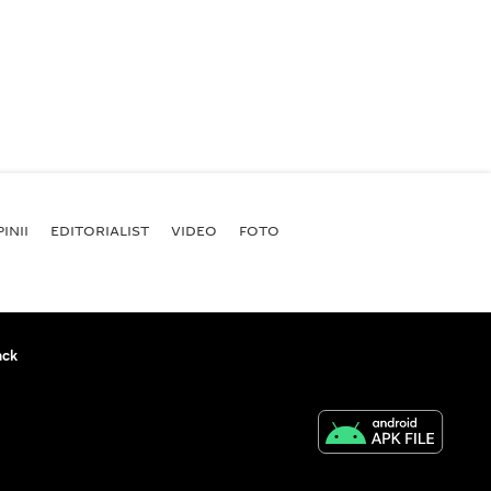
INII
EDITORIALIST
VIDEO
FOTO
ack