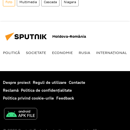
Foto
Multimedia
Cascada
Niagara
Moldova-România
POLITICĂ
SOCIETATE
ECONOMIE
RUSIA
INTERNAŢIONAL
Despre proiect
Reguli de utilizare
Contacte
Reclamă
Politica de confidențialitate
Politica privind cookie-urile
Feedback