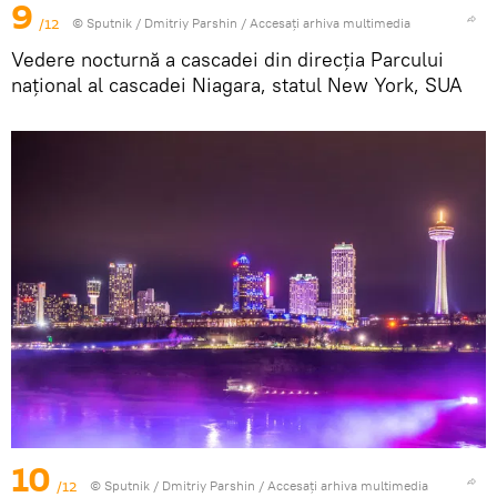
9
/12
© Sputnik / Dmitriy Parshin
/
Accesați arhiva multimedia
Vedere nocturnă a cascadei din direcția Parcului
național al cascadei Niagara, statul New York, SUA
10
/12
© Sputnik / Dmitriy Parshin
/
Accesați arhiva multimedia