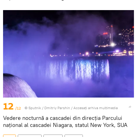
12
/12
© Sputnik / Dmitriy Parshin
/
Accesați arhiva multimedia
Vedere nocturnă a cascadei din direcția Parcului
național al cascadei Niagara, statul New York, SUA