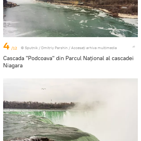
4
/12
© Sputnik / Dmitriy Parshin
/
Accesați arhiva multimedia
Cascada "Podcoava" din Parcul Național al cascadei
Niagara