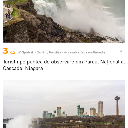
3
/12
© Sputnik / Dmitriy Parshin
/
Accesați arhiva multimedia
Turiștii pe puntea de observare din Parcul Național al
Cascadei Niagara