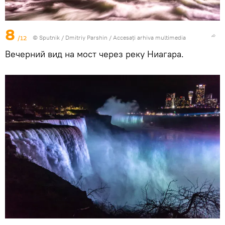
8
/12
© Sputnik / Dmitriy Parshin
/
Accesați arhiva multimedia
Вечерний вид на мост через реку Ниагара.