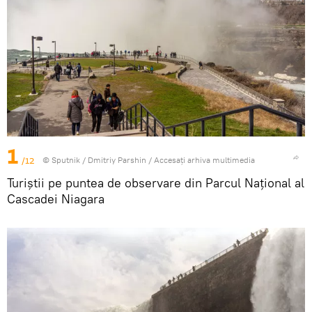
1
/12
© Sputnik / Dmitriy Parshin
/
Accesați arhiva multimedia
Turiștii pe puntea de observare din Parcul Național al
Cascadei Niagara