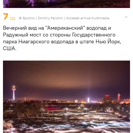
7
/12
© Sputnik / Dmitriy Parshin
/
Accesați arhiva multimedia
Вечерний вид на "Американский" водопад и
Радужный мост со стороны Государственного
парка Ниагарского водопада в штате Нью Йорк,
США.