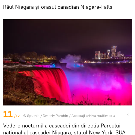
Râul Niagara și orașul canadian Niagara-Falls
11
/12
© Sputnik / Dmitriy Parshin
/
Accesați arhiva multimedia
Vedere nocturnă a cascadei din direcția Parcului
național al cascadei Niagara, statul New York, SUA