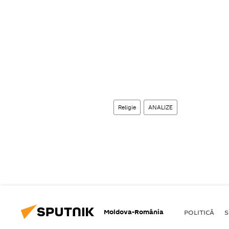
Religie
ANALIZE
Moldova-România
POLITICĂ
S