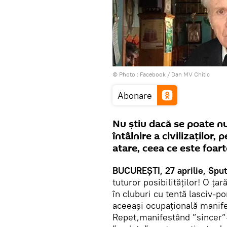
© Photo :
Facebook / Dan MV Chitic
Abonare
Nu știu dacă se poate num
întâlnire a civilizaților
atare, ceea ce este foar
BUCUREȘTI, 27 aprilie, Sput
tuturor posibilităților! O ț
în cluburi cu tentă lasciv-
aceeași ocupațională manif
Repet,manifestând ”sincer”