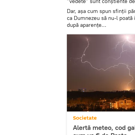
”vedete” sunt conștiente de 
Dar, așa cum spun sfinții pă
ca Dumnezeu să nu-l poată ie
după aparențe…
Societate
Alertă meteo, cod ga