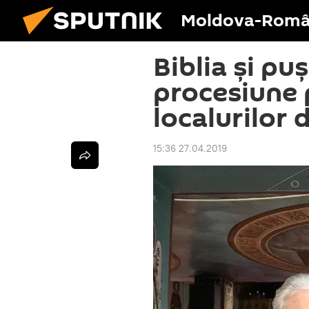
Moldova-Româ
Biblia și pu
procesiune 
localurilor 
15:36 27.04.2019