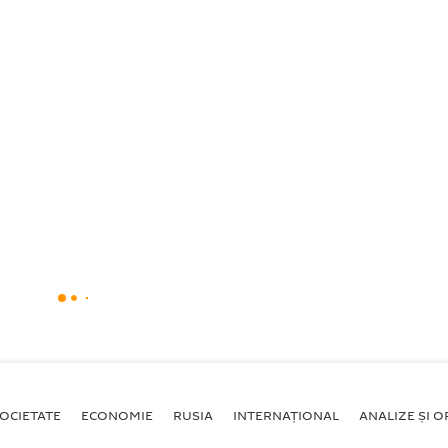
OCIETATE
ECONOMIE
RUSIA
INTERNAŢIONAL
ANALIZE ȘI OP