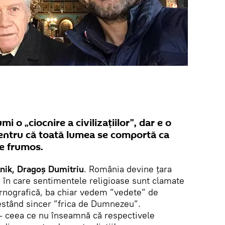
i o „ciocnire a civilizațiilor”, dar e o
, pentru că toată lumea se comportă ca
te frumos.
nik, Dragoș Dumitriu
. România devine țara
ară în care sentimentele religioase sunt clamate
pornografică, ba chiar vedem ”vedete” de
estând sincer ”frica de Dumnezeu”.
- ceea ce nu înseamnă că respectivele