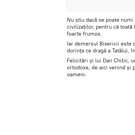
Nu știu dacă se poate numi o 
civilizaților, pentru că toa
foarte frumos.
Iar demersul Bisericii este 
dorința ce dragă a Tatălui, în
Felicitări și lui Dan Chitic,
ortodoxe, de aici venind și 
oameni.