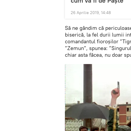
cum va fi de Paște
26 Aprilie 2019, 14:48
Să ne gândim că periculoasel
biserică, la fel durii lumii 
comandantul fioroșilor ”Tigr
”Zemun”, spunea: ”Singurul 
chiar asta făcea, nu doar sp