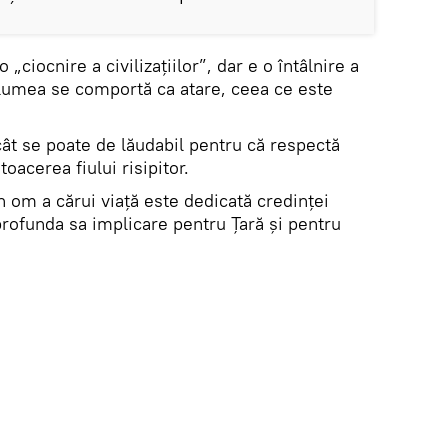
„ciocnire a civilizațiilor”, dar e o întâlnire a
tă lumea se comportă ca atare, ceea ce este
cât se poate de lăudabil pentru că respectă
toacerea fiului risipitor.
 un om a cărui viață este dedicată credinței
profunda sa implicare pentru Țară și pentru