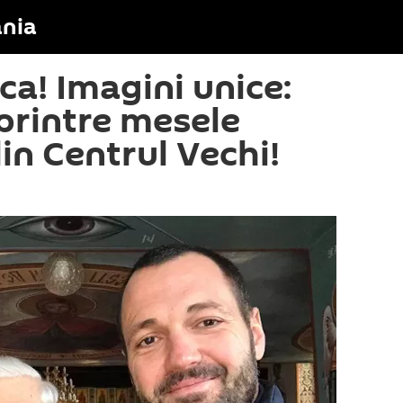
nia
șca! Imagini unice:
printre mesele
din Centrul Vechi!