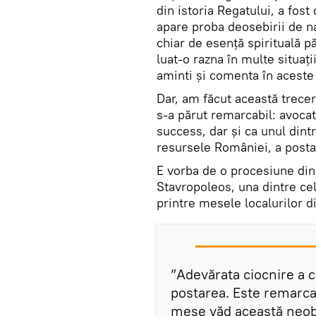
din istoria Regatului, a fost
apare proba deosebirii de n
chiar de esență spirituală p
luat-o razna în multe situaț
aminti și comenta în aceste 
Dar, am făcut această trecer
s-a părut remarcabil: avoca
success, dar și ca unul dint
resursele României, a postat
E vorba de o procesiune din
Stavropoleos, una dintre cel
printre mesele localurilor d
”Adevărata ciocnire a civ
postarea. Este remarcab
mese văd această neobi