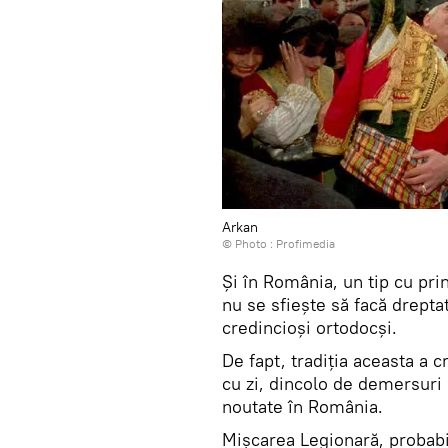
Arkan
© Photo :
Profimedia
Și în România, un tip cu pri
nu se sfiește să facă drepta
credincioși ortodocși.
De fapt, tradiția aceasta a c
cu zi, dincolo de demersuri
noutate în România.
Mișcarea Legionară, probabi