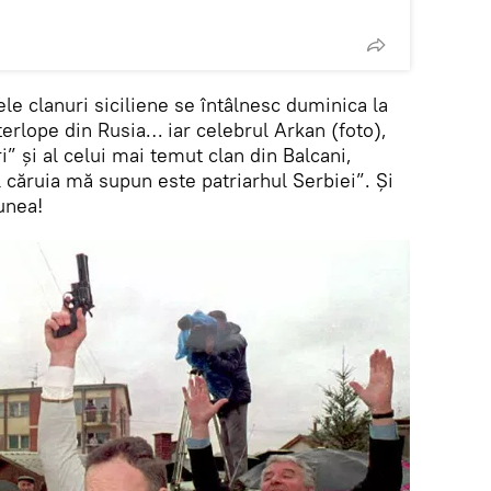
e clanuri siciliene se întâlnesc duminica la
interlope din Rusia… iar celebrul Arkan (foto),
i” și al celui mai temut clan din Balcani,
căruia mă supun este patriarhul Serbiei”. Și
unea!