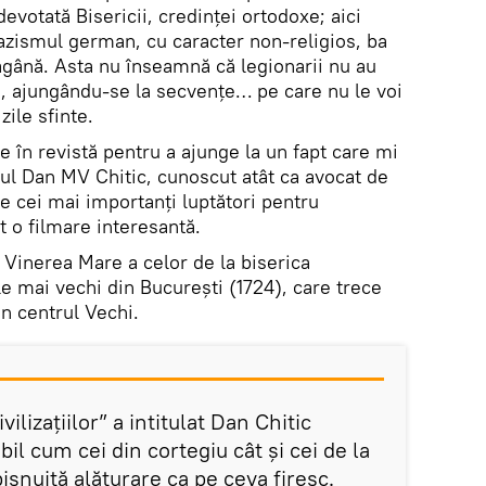
 devotată Bisericii, credinței ortodoxe; aici
azismul german, cu caracter non-religios, ba
ăgână. Asta nu înseamnă că legionarii nu au
ii, ajungându-se la secvențe… pe care nu le voi
zile sfinte.
e în revistă pentru a ajunge la un fapt care mi
tul Dan MV Chitic, cunoscut atât ca avocat de
re cei mai importanți luptători pentru
 o filmare interesantă.
 Vinerea Mare a celor de la biserica
e mai vechi din București (1724), care trece
in centrul Vechi.
ilizațiilor” a intitulat Dan Chitic
il cum cei din cortegiu cât și cei de la
șnuită alăturare ca pe ceva firesc.