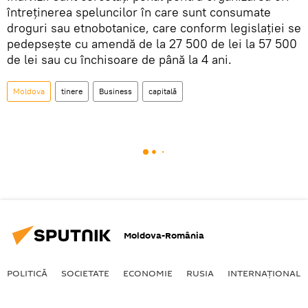
întreținerea speluncilor în care sunt consumate
droguri sau etnobotanice, care conform legislației se
pedepsește cu amendă de la 27 500 de lei la 57 500
de lei sau cu închisoare de până la 4 ani.
Moldova
tinere
Business
capitală
Moldova-România
POLITICĂ
SOCIETATE
ECONOMIE
RUSIA
INTERNAŢIONAL