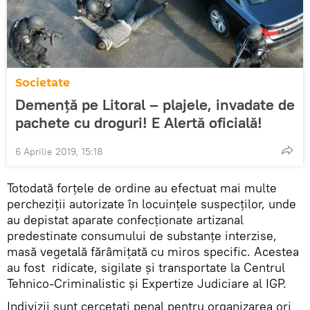
Societate
Demență pe Litoral – plajele, invadate de
pachete cu droguri! E Alertă oficială!
6 Aprilie 2019, 15:18
Totodată forțele de ordine au efectuat mai multe
percheziții autorizate în locuințele suspecților, unde
au depistat aparate confecționate artizanal
predestinate consumului de substanțe interzise,
masă vegetală fărâmițată cu miros specific. Acestea
au fost ridicate, sigilate și transportate la Centrul
Tehnico-Criminalistic și Expertize Judiciare al IGP.
Indivizii sunt cercetați penal pentru organizarea ori