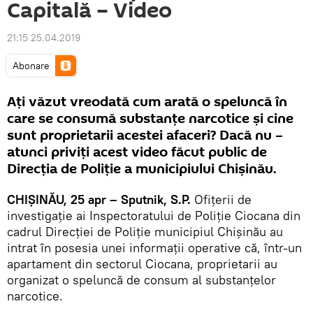
Capitală – Video
21:15 25.04.2019
Abonare
Ați văzut vreodată cum arată o speluncă în
care se consumă substanțe narcotice și cine
sunt proprietarii acestei afaceri? Dacă nu –
atunci priviți acest video făcut public de
Direcția de Poliție a municipiului Chișinău.
CHIȘINĂU, 25 apr – Sputnik, S.P.
Ofițerii de
investigație ai Inspectoratului de Poliție Ciocana din
cadrul Direcției de Poliție municipiul Chișinău au
intrat în posesia unei informații operative că, într-un
apartament din sectorul Ciocana, proprietarii au
organizat o speluncă de consum al substanțelor
narcotice.