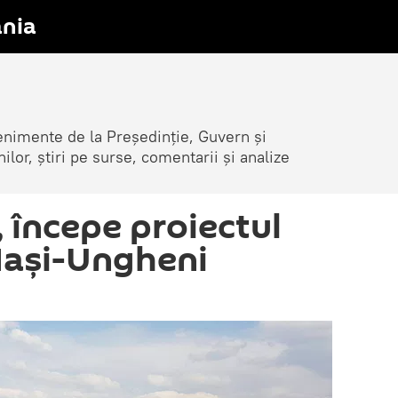
nia
venimente de la Președinție, Guvern și
nilor, știri pe surse, comentarii și analize
, începe proiectul
 Iași-Ungheni