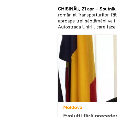
CHIȘINĂU, 21 apr – Sputnik,
român al Transporturilor, Răz
aproape trei săptămâni va fi
Autostrada Unirii, care fac
Moldova
Evoluții fără precede