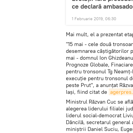
ce declară ambasador
1 Februarie 2019, 06:30
Mai mult, el a prezentat eta
"15 mai - cele două tronso
desemnarea câștigătorilor pe
mai - domnul Ion Ghizdeanu,
Prognoze Globale, Finaciare
pentru tronsonul Tg Neamţ-I
execuţie pentru tronsonul d
peste Prut", a anunţat Răzva
Iaşi, fiind citat de
agerpres.
Ministrul Răzvan Cuc se află 
alegerea liderului filialei 
liderul social-democrat Liv
Dăncilă, secretarul general 
miniştrii Daniel Suciu, Eug