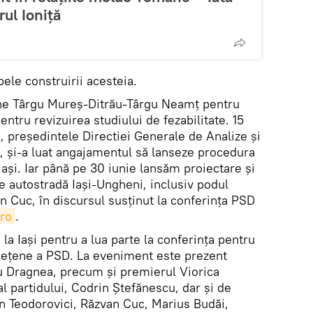
ul Ioniță
pele construirii acesteia.
ane Târgu Mureş-Ditrău-Târgu Neamţ pentru
ntru revizuirea studiului de fezabilitate. 15
 preşedintele Directiei Generale de Analize şi
, şi-a luat angajamentul să lanseze procedura
aşi. Iar până pe 30 iunie lansăm proiectare şi
e autostradă Iaşi-Ungheni, inclusiv podul
n Cuc, în discursul susţinut la conferinţa PSD
ro
.
la Iaşi pentru a lua parte la conferinţa pentru
judeţene a PSD. La eveniment este prezent
iu Dragnea, precum şi premierul Viorica
al partidului, Codrin Ştefănescu, dar şi de
en Teodorovici, Răzvan Cuc, Marius Budăi,