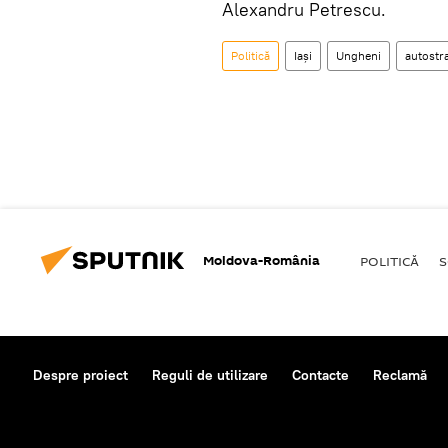
Alexandru Petrescu.
Politică
Iași
Ungheni
autostr
Moldova-România
POLITICĂ
S
Despre proiect
Reguli de utilizare
Contacte
Reclamă