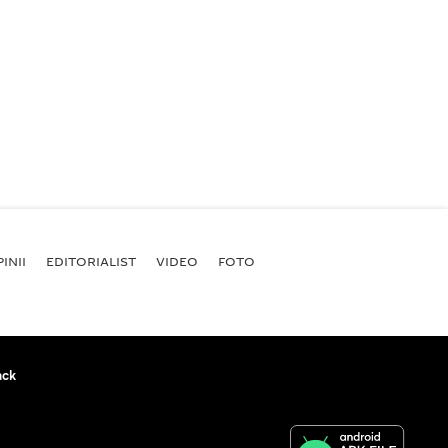
INII
EDITORIALIST
VIDEO
FOTO
ack