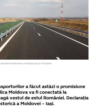
e Administrare a Infrastructurii Rutiere
sporturilor a făcut astăzi o promisiune
lica Moldova va fi conectată la
leagă vestul de estul României. Declarația
istorică a Moldovei – Iași.