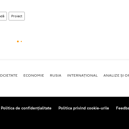
adă
Proiect
OCIETATE
ECONOMIE
RUSIA
INTERNAŢIONAL
ANALIZE ȘI OP
Politica de confidențialitate
Politica privind cookie-urile
Feedb