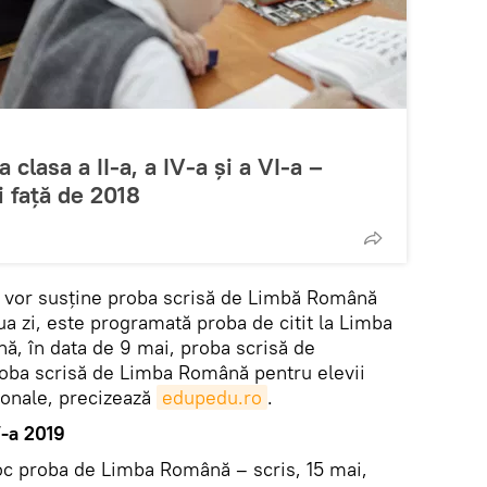
 clasa a II-a, a IV-a și a VI-a –
i față de 2018
ii vor susține proba scrisă de Limbă Română
a zi, este programată proba de citit la Limba
, în data de 9 mai, proba scrisă de
roba scrisă de Limba Română pentru elevii
ionale, precizează
edupedu.ro
.
V-a 2019
loc proba de Limba Română – scris, 15 mai,