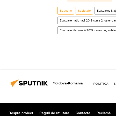
Educație
Societate
Evaluarea Naţ
Evaluare națională 2019 clasa 2: calendar
Evaluare Națională 2019: calendar, subiec
Moldova-România
POLITICĂ
S
Despre proiect
Reguli de utilizare
Contacte
Reclamă