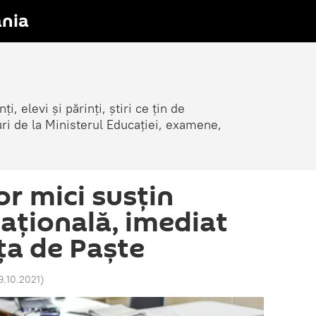
nia
i, elevi și părinți, știri ce țin de
țuri de la Ministerul Educației, examene,
lor mici susțin
ațională, imediat
a de Paște
19.10.2021
)