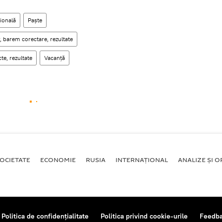
ională
Paște
, barem corectare, rezultate
te, rezultate
Vacanță
OCIETATE
ECONOMIE
RUSIA
INTERNAŢIONAL
ANALIZE ȘI OP
Politica de confidențialitate
Politica privind cookie-urile
Feedb