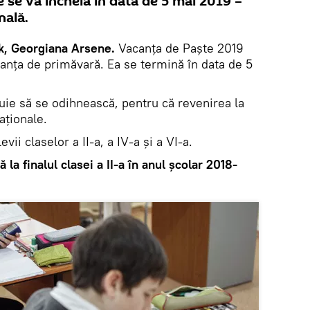
e se va încheia în data de 5 mai 2019 –
nală.
k, Georgiana Arsene.
Vacanța de Paște 2019
canța de primăvară. Ea se termină în data de 5
ebuie să se odihnească, pentru că revenirea la
aționale.
evii claselor a II-a, a IV-a și a VI-a.
la finalul clasei a II-a în anul școlar 2018-