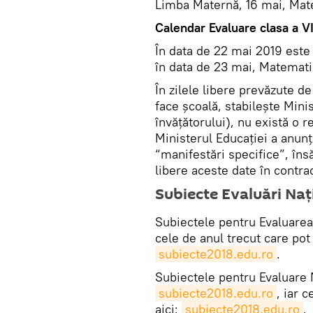
Limba Maternă, 16 mai, Mat
Calendar Evaluare clasa a V
În data de 22 mai 2019 este
în data de 23 mai, Matematic
În zilele libere prevăzute d
face școală, stabilește Minis
învățătorului), nu există o r
Ministerul Educației a anunța
“manifestări specifice”, îns
libere aceste date în contra
Subiecte Evaluări Naț
Subiectele pentru Evaluarea 
cele de anul trecut care pot
subiecte2018.edu.ro
.
Subiectele pentru Evaluare N
subiecte2018.edu.ro
, iar 
aici:
subiecte2018.edu.ro
.