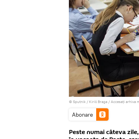
© Sputnik / Kirill Braga
/
Accesați arhiva 
Abonare
Peste numai câteva zile, 