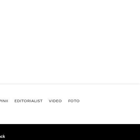
INII
EDITORIALIST
VIDEO
FOTO
ack