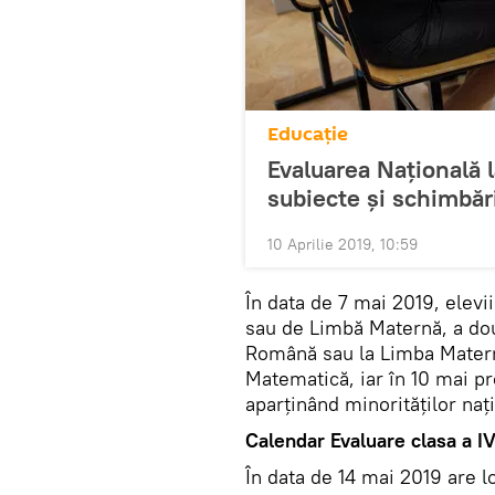
Educație
Evaluarea Națională la
subiecte și schimbăr
10 Aprilie 2019, 10:59
În data de 7 mai 2019, elev
sau de Limbă Maternă, a dou
Română sau la Limba Maternă
Matematică, iar în 10 mai p
aparținând minorităților naț
Calendar Evaluare clasa a I
În data de 14 mai 2019 are 