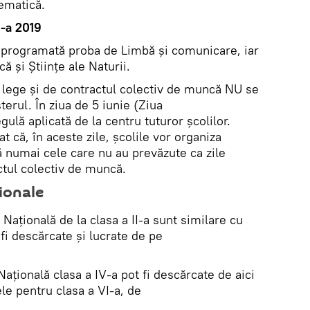
ematică.
I-a 2019
 programată proba de Limbă și comunicare, iar
ă și Științe ale Naturii.
e lege și de contractul colectiv de muncă NU se
terul. În ziua de 5 iunie (Ziua
egulă aplicată de la centru tuturor școlilor.
t că, în aceste zile, școlile vor organiza
ă numai cele care nu au prevăzute ca zile
ctul colectiv de muncă.
ionale
Națională de la clasa a II-a sunt similare cu
 fi descărcate și lucrate de pe
ațională clasa a IV-a pot fi descărcate de aici
cele pentru clasa a VI-a, de