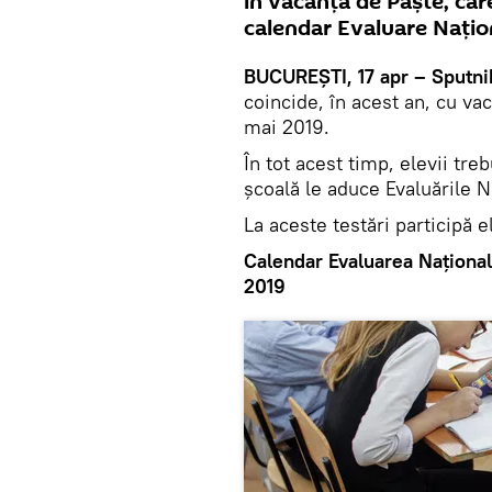
în vacanța de Paște, car
calendar Evaluare Națio
BUCUREȘTI, 17 apr – Sputni
coincide, în acest an, cu va
mai 2019.
În tot acest timp, elevii tr
școală le aduce Evaluările N
La aceste testări participă el
Calendar Evaluarea Națională 
2019