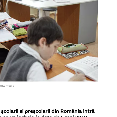
multimedia
școlarii și preșcolarii din România intră