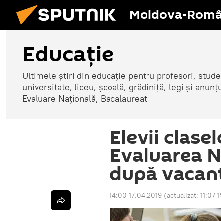
Moldova-Româ
Educație
Ultimele știri din educație pentru profesori, studenț
universitate, liceu, școală, grădiniță, legi și anun
Evaluare Națională, Bacalaureat
Elevii clase
Evaluarea N
după vacanț
14:00 17.04.2019
(actualizat:
11:07 