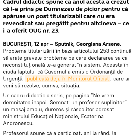
Cadrul didactic spune că anul acesta a crezut
că l-a prins pe Dumnezeu de picior pentru că
apăruse un post titularizabil care nu era
revendicat sau pregătit pentru altcineva – ce
i-a oferit OUG nr. 23.
BUCUREȘTI, 12 apr – Sputnik, Georgiana Arsene.
Problema titularizării în baza articolului 253 continuă
să arate gravele probleme pe care declararea sa ca
neconstituțională le-a generat în sistem. Aceasta în
ciuda faptului că Guvernul a emis o Ordonanță de
Urgență,
publicată deja în Monitorul Oficial
, care ar
veni să rezolve, cumva, situația.
Un cadru didactic a scris, pe pagina ”Ne vrem
demnitatea înapoi. Semnat: un profesor suplinitor”
un mesaj amplu, dureros și răscolitor adresat
ministrului Educației Naționale, Ecaterina
Andronescu.
Profesorul spune că a participat, ani la rând, la