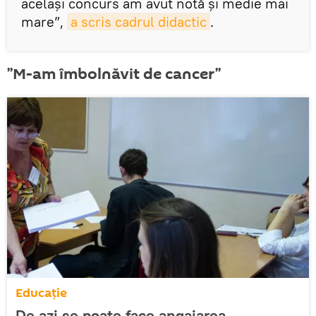
același concurs am avut notă și medie mai
mare”,
a scris cadrul didactic
.
”M-am îmbolnăvit de cancer”
Educație
De azi se poate face angajarea