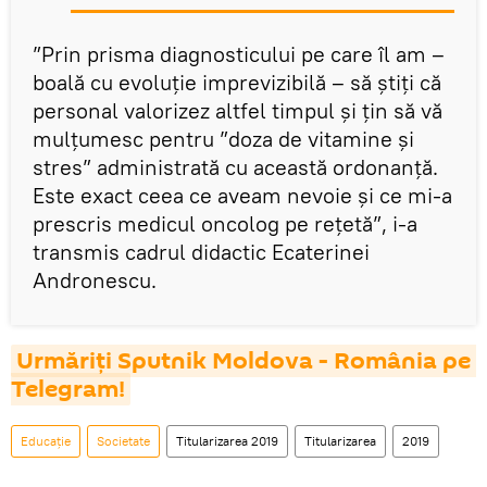
”Prin prisma diagnosticului pe care îl am –
boală cu evoluție imprevizibilă – să știți că
personal valorizez altfel timpul și țin să vă
mulțumesc pentru ”doza de vitamine și
stres” administrată cu această ordonanță.
Este exact ceea ce aveam nevoie și ce mi-a
prescris medicul oncolog pe rețetă”, i-a
transmis cadrul didactic Ecaterinei
Andronescu.
Urmăriți Sputnik Moldova - România pe 
Telegram!
Educație
Societate
Titularizarea 2019
Titularizarea
2019