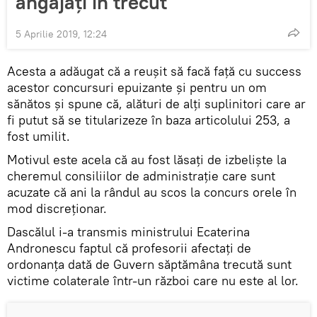
angajați în trecut
5 Aprilie 2019, 12:24
Acesta a adăugat că a reușit să facă față cu success
acestor concursuri epuizante și pentru un om
sănătos și spune că, alături de alți suplinitori care ar
fi putut să se titularizeze în baza articolului 253, a
fost umilit.
Motivul este acela că au fost lăsați de izbeliște la
cheremul consiliilor de administrație care sunt
acuzate că ani la rândul au scos la concurs orele în
mod discreționar.
Dascălul i-a transmis ministrului Ecaterina
Andronescu faptul că profesorii afectați de
ordonanța dată de Guvern săptămâna trecută sunt
victime colaterale într-un război care nu este al lor.