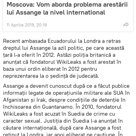
Moscova: Vom aborda problema arestării
lui Assange la nivel international
11 Aprilie 2019, 20:19
Recent ambasada Ecuadorului la Londra a retras
dreptul lui Assange la azil politic, pe care această
țară l-a oferit în 2012. Astăzi poliția britanică a
anunțat că fondatorul WikiLeaks a fost arestat în
baza unui ordin eliberat în 2012 pentru
neprezentarea la o ședință de judecată.
Assange a devenit cunoscut după ce a făcut publice
informații legate de operațiunile militare ale SUA în
Afganistan și Irak, despre condițiile de detenție în
închisoarea din Guantanamo. În 2010, fondatorul
WikiLeaks a fost acuzat în Suedia de crime cu
caracter sexual. Justiția din Suedia l-a anunțat în
căutare internațională, după care Assange a fost
reținut la Londra, iar apoi eliberat pe cauțiune. În