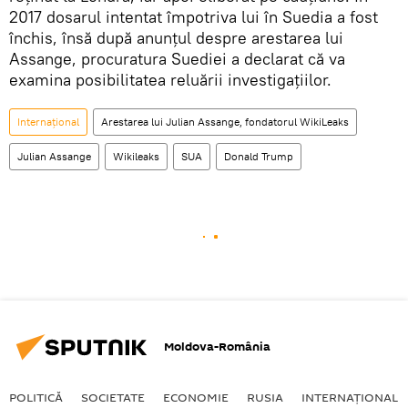
2017 dosarul intentat împotriva lui în Suedia a fost
închis, însă după anunțul despre arestarea lui
Assange, procuratura Suediei a declarat că va
examina posibilitatea reluării investigațiilor.
Internaţional
Arestarea lui Julian Assange, fondatorul WikiLeaks
Julian Assange
Wikileaks
SUA
Donald Trump
Moldova-România
POLITICĂ
SOCIETATE
ECONOMIE
RUSIA
INTERNAŢIONAL