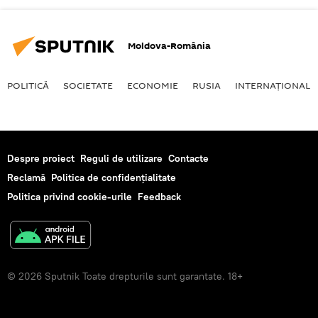
Moldova-România
POLITICĂ
SOCIETATE
ECONOMIE
RUSIA
INTERNAŢIONAL
Despre proiect
Reguli de utilizare
Contacte
Reclamă
Politica de confidențialitate
Politica privind cookie-urile
Feedback
© 2026 Sputnik Toate drepturile sunt garantate. 18+