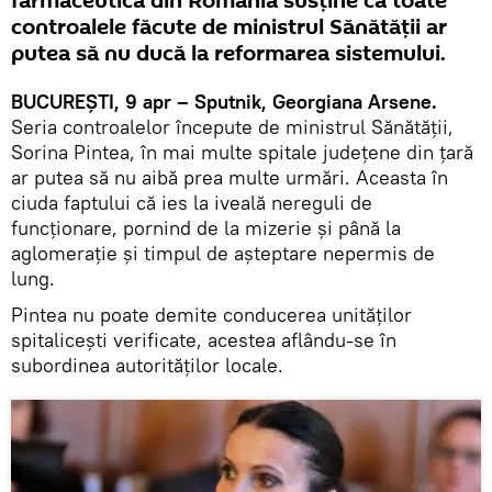
farmaceutică din România susține că toate
controalele făcute de ministrul Sănătății ar
putea să nu ducă la reformarea sistemului.
BUCUREȘTI, 9 apr – Sputnik, Georgiana Arsene.
Seria controalelor începute de ministrul Sănătății,
Sorina Pintea, în mai multe spitale județene din țară
ar putea să nu aibă prea multe urmări. Aceasta în
ciuda faptului că ies la iveală nereguli de
funcționare, pornind de la mizerie și până la
aglomerație și timpul de așteptare nepermis de
lung.
Pintea nu poate demite conducerea unităților
spitalicești verificate, acestea aflându-se în
subordinea autorităților locale.