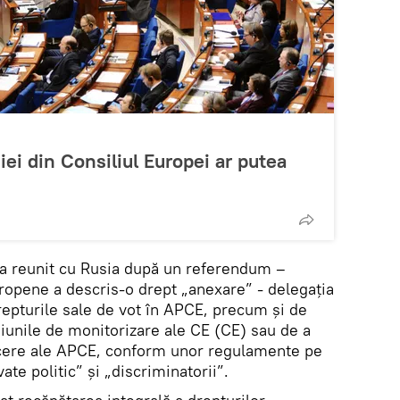
ei din Consiliul Europei ar putea
-a reunit cu Rusia după un referendum –
uropene a descris-o drept „anexare” - delegația
repturile sale de vot în APCE, precum și de
siunile de monitorizare ale CE (CE) sau de a
cere ale APCE, conform unor regulamente pe
te politic” și „discriminatorii”.