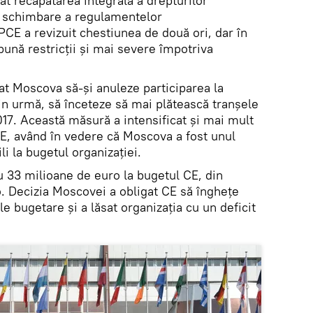
t recăpătarea integrală a drepturilor
o schimbare a regulamentelor
APCE a revizuit chestiunea de două ori, dar în
ună restricții și mai severe împotriva
at Moscova să-și anuleze participarea la
in urmă, să înceteze să mai plătească tranșele
017. Această măsură a intensificat şi mai mult
CE, având în vedere că Moscova a fost unul
li la bugetul organizației.
cu 33 milioane de euro la bugetul CE, din
o. Decizia Moscovei a obligat CE să înghețe
e bugetare și a lăsat organizația cu un deficit