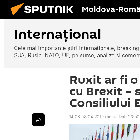
Moldova-Româ
Internaţional
Cele mai importante știri internaționale, breaking
SUA, Rusia, NATO, UE, pe surse, analize și coment
Ruxit ar fi o
cu Brexit – 
Consiliului 
14:03 08.04.2019
(actualizat:
23:50