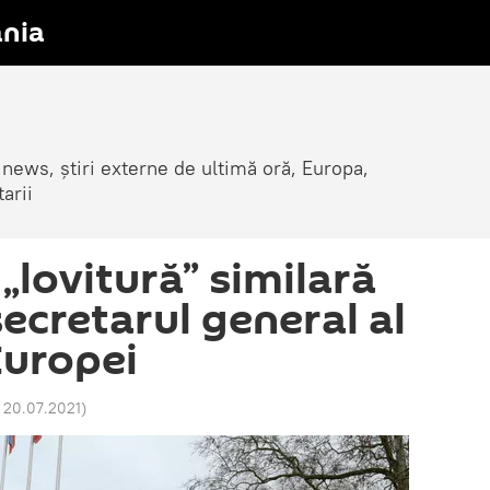
nia
 news, știri externe de ultimă oră, Europa,
arii
 „lovitură” similară
secretarul general al
Europei
 20.07.2021
)