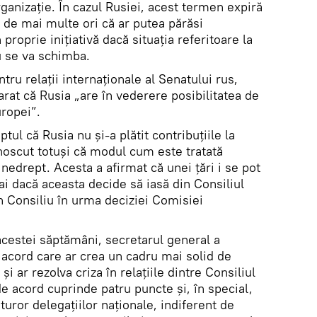
rganizație. În cazul Rusiei, acest termen expiră
t de mai multe ori că ar putea părăsi
proprie iniţiativă dacă situația referitoare la
u se va schimba.
tru relații internaționale al Senatului rus,
rat că Rusia „are în vederere posibilitatea de
uropei”.
tul că Rusia nu și-a plătit contribuţiile la
unoscut totuşi că modul cum este tratată
nedrept. Acesta a afirmat că unei ţări i se pot
i dacă aceasta decide să iasă din Consiliul
n Consiliu în urma deciziei Comisiei
cestei săptămâni, secretarul general a
 acord care ar crea un cadru mai solid de
 ar rezolva criza în relațiile dintre Consiliul
de acord cuprinde patru puncte și, în special,
turor delegațiilor naționale, indiferent de