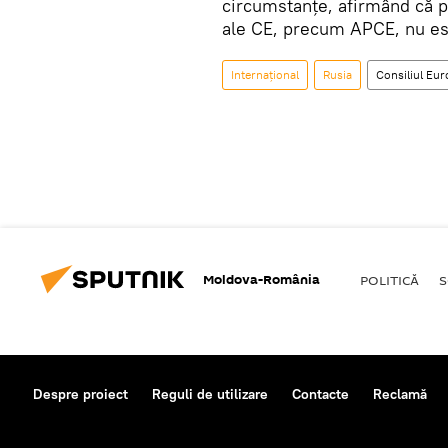
circumstanțe, afirmând că p
ale CE, precum APCE, nu este
Internaţional
Rusia
Consiliul Eur
Moldova-România
POLITICĂ
S
Despre proiect
Reguli de utilizare
Contacte
Reclamă