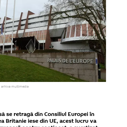
i arhiva multimedia
să se retragă din Consiliul Europei în
a Britanie iese din UE, acest lucru va