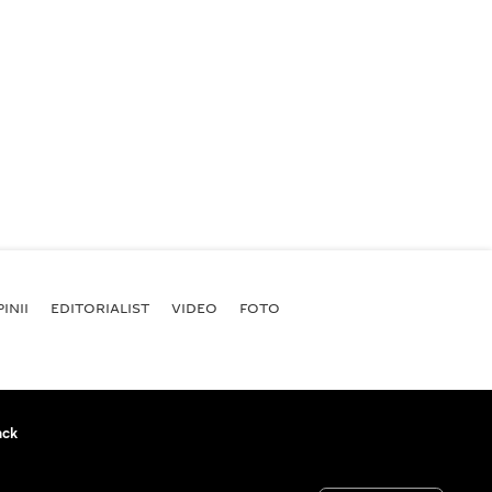
INII
EDITORIALIST
VIDEO
FOTO
ack