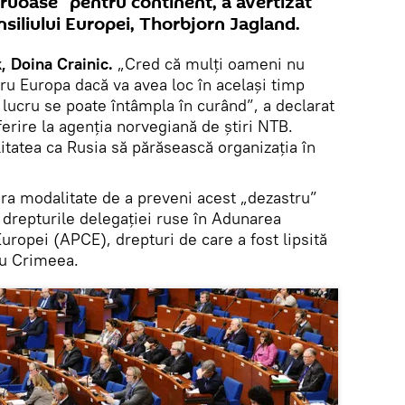
ruoase” pentru continent, a avertizat
nsiliului Europei, Thorbjorn Jagland.
 Doina Crainic.
„Cred că mulți oameni nu
ntru Europa dacă va avea loc în același timp
t lucru se poate întâmpla în curând”, a declarat
ferire la agenția norvegiană de știri NTB.
litatea ca Rusia să părăsească organizația în
ra modalitate de a preveni acest „dezastru”
n drepturile delegației ruse în Adunarea
uropei (APCE), drepturi de care a fost lipsită
cu Crimeea.