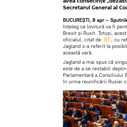
avea consecințe „dezast
Secretarul General al Co
BUCUREŞTI, 8 apr – Sputnik,
înțeleg ce lovitură va fi pe
Brexit și Ruxit. Totuşi, aces
oficialul, citat de
RT
, cu re
Jagland s-a referit la posibi
această vară.
Jagland a mai spus că singu
este de a se restabili depli
Parlamentară a Consiliului E
în urma reunificării Rusiei 