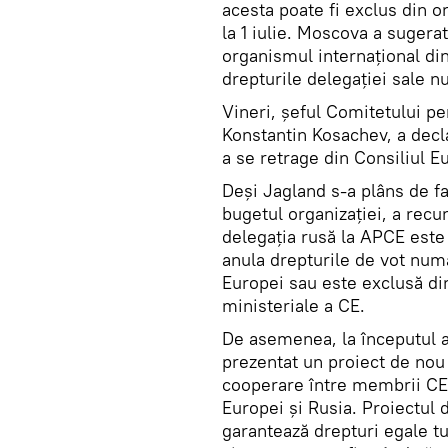
acesta poate fi exclus din o
la 1 iulie. Moscova a sugera
organismul internațional din 
drepturile delegației sale n
Vineri, șeful Comitetului pen
Konstantin Kosachev, a decla
a se retrage din Consiliul E
Deși Jagland s-a plâns de fap
bugetul organizației, a rec
delegația rusă la APCE este 
anula drepturile de vot numa
Europei sau este exclusă di
ministeriale a CE.
De asemenea, la începutul a
prezentat un proiect de nou
cooperare între membrii CE și
Europei și Rusia. Proiectul 
garantează drepturi egale tu