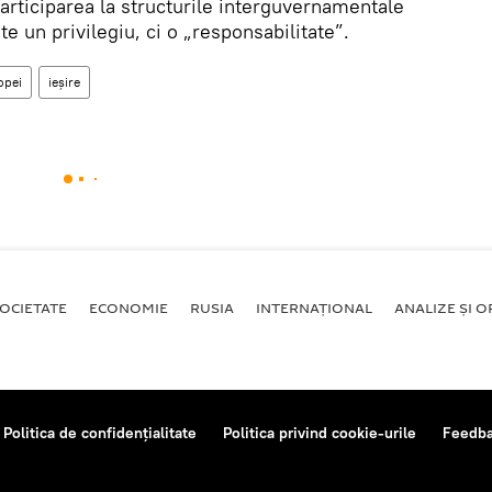
articiparea la structurile interguvernamentale
 un privilegiu, ci o „responsabilitate”.
opei
ieșire
OCIETATE
ECONOMIE
RUSIA
INTERNAŢIONAL
ANALIZE ȘI OP
Politica de confidențialitate
Politica privind cookie-urile
Feedb