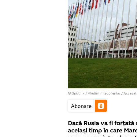
© Sputnik / Vladimir Fedorenko
/
Accesaț
Abonare
Dacă Rusia va fi forțată 
același timp în care Mare