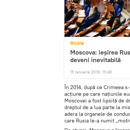
Rusia
Moscova: ieșirea Rusi
deveni inevitabilă
15 Ianuarie 2019, 15:48
În 2014, după ce Crimeea s
acţiune pe care națiunile e
Moscovei a fost lipsită de d
dreptul de a lua parte la mi
adera la organele de condu
care Rusia le-a numit „motiva