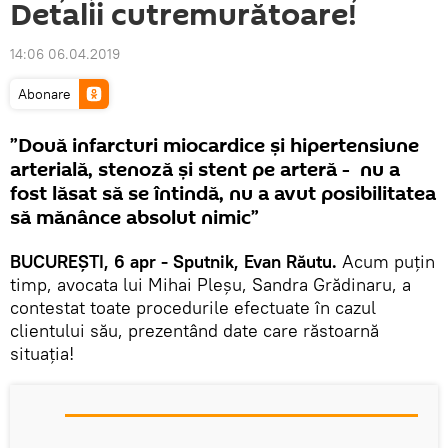
Detalii cutremurătoare!
14:06 06.04.2019
Abonare
”Două infarcturi miocardice şi hipertensiune
arterială, stenoză şi stent pe arteră - nu a
fost lăsat să se întindă, nu a avut posibilitatea
să mănânce absolut nimic”
BUCUREȘTI, 6 apr - Sputnik, Evan Răutu.
Acum puțin
timp, avocata lui Mihai Pleșu, Sandra Grădinaru, a
contestat toate procedurile efectuate în cazul
clientului său, prezentând date care răstoarnă
situația!