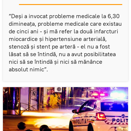
”Deşi a invocat probleme medicale la 6,30
dimineaţa, probleme medicale care existau
de cinci ani - şi mă refer la două infarcturi
miocardice şi hipertensiune arterială,
stenoză şi stent pe arteră - el nu a fost
lăsat să se întindă, nu a avut posibilitatea
nici să se întindă şi nici să mănânce
absolut nimic”.