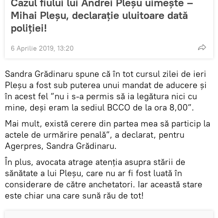
Cazul fiului lui Andrei Pleșu uimește –
Mihai Pleșu, declarație uluitoare dată
poliției!
6 Aprilie 2019, 13:20
Sandra Grădinaru spune că în tot cursul zilei de ieri
Pleșu a fost sub puterea unui mandat de aducere și
în acest fel ”nu i s-a permis să ia legătura nici cu
mine, deşi eram la sediul BCCO de la ora 8,00”.
Mai mult, există cerere din partea mea să particip la
actele de urmărire penală”, a declarat, pentru
Agerpres, Sandra Grădinaru.
În plus, avocata atrage atenția asupra stării de
sănătate a lui Pleșu, care nu ar fi fost luată în
considerare de către anchetatori. Iar această stare
este chiar una care sună rău de tot!