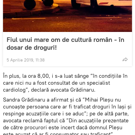
Fiul unui mare om de cultură român - în
dosar de droguri!
5 Aprilie 2019, 11:38
În plus, la ora 8,00, i s-a luat sânge ”în condiţiile în
care nici nu a fost consultat de un specialist
cardiolog”, declară avocata Grădinaru.
Sandra Grădinaru a afirmat și că ”Mihai Pleşu nu
cunoaşte persoana care ar fi traficat droguri în Iaşi şi
respinge acuzaţiile care i se aduc”; pe de altă parte,
avocata reclamă faptul că ”Din acuzaţiile prezentate
de către procurori este incert dacă domnul Pleşu
este acuzat că ar fi consumator sau traficant”.