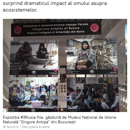
surprind dramaticul impact al omului asupra
ecosistemelor.
Expoziția #3Rusia-file, găzduită de Muzeul Național de Istorie
Naturală ”Grigore Antipa” din București
© Sputnik / Georgiana Arsene