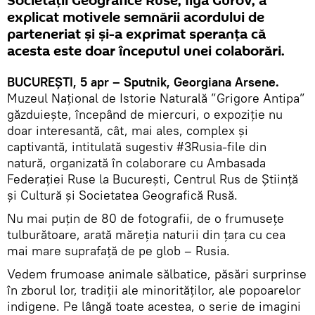
Societății Geografice Ruse, Ilya Gurov, a
explicat motivele semnării acordului de
parteneriat și și-a exprimat speranța că
acesta este doar începutul unei colaborări.
BUCUREȘTI, 5 apr – Sputnik, Georgiana Arsene.
Muzeul Național de Istorie Naturală ”Grigore Antipa”
găzduiește, începând de miercuri, o expoziție nu
doar interesantă, cât, mai ales, complex și
captivantă, intitulată sugestiv #3Rusia-file din
natură, organizată în colaborare cu Ambasada
Federației Ruse la București, Centrul Rus de Știință
și Cultură și Societatea Geografică Rusă.
Nu mai puțin de 80 de fotografii, de o frumusețe
tulburătoare, arată măreția naturii din țara cu cea
mai mare suprafață de pe glob – Rusia.
Vedem frumoase animale sălbatice, păsări surprinse
în zborul lor, tradiții ale minorităților, ale popoarelor
indigene. Pe lângă toate acestea, o serie de imagini