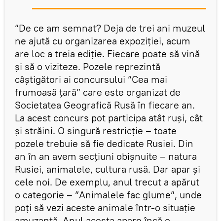
”De ce am semnat? Deja de trei ani muzeul
ne ajută cu organizarea expoziției, acum
are loc a treia ediție. Fiecare poate să vină
și să o viziteze. Pozele reprezintă
câștigători ai concursului ”Cea mai
frumoasă țară” care este organizat de
Societatea Geografică Rusă în fiecare an.
La acest concurs pot participa atât ruși, cât
și străini. O singură restricție – toate
pozele trebuie să fie dedicate Rusiei. Din
an în an avem secțiuni obișnuite – natura
Rusiei, animalele, cultura rusă. Dar apar și
cele noi. De exemplu, anul trecut a apărut
o categorie – ”Animalele fac glume”, unde
poți să vezi aceste animale într-o situație
amuzantă. Anul acesta apare încă o