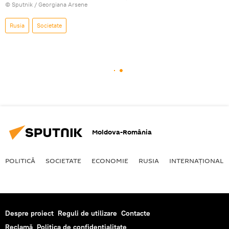
© Sputnik / Georgiana Arsene
Rusia
Societate
Moldova-România
POLITICĂ
SOCIETATE
ECONOMIE
RUSIA
INTERNAŢIONAL
Despre proiect
Reguli de utilizare
Contacte
Reclamă
Politica de confidențialitate