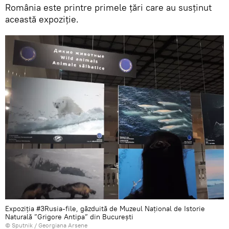
România este printre primele țări care au susținut
această expoziție.
Expoziția #3Rusia-file, găzduită de Muzeul Național de Istorie
Naturală ”Grigore Antipa” din București
© Sputnik / Georgiana Arsene