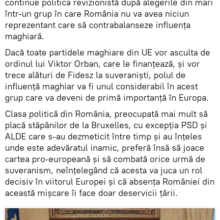
continue politica revizionistă după alegerile din mari
într-un grup în care România nu va avea niciun
reprezentant care să contrabalanseze influența
maghiară.
Dacă toate partidele maghiare din UE vor asculta de
ordinul lui Viktor Orban, care le finanțează, și vor
trece alături de Fidesz la suveraniști, polul de
influență maghiar va fi unul considerabil în acest
grup care va deveni de primă importanță în Europa.
Clasa politică din România, preocupată mai mult să
placă stăpânilor de la Bruxelles, cu excepția PSD și
ALDE care s-au dezmeticit între timp și au înțeles
unde este adevăratul inamic, preferă însă să joace
cartea pro-europeană și să combată orice urmă de
suveranism, neînțelegând că acesta va juca un rol
decisiv în viitorul Europei și că absența României din
această mișcare îi face doar deservicii țării.