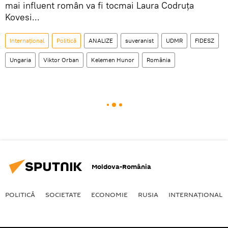
mai influent român va fi tocmai Laura Codruța
Kovesi...
Internaţional
Politică
ANALIZE
suveranist
UDMR
FIDESZ
Ungaria
Viktor Orban
Kelemen Hunor
România
Moldova-România
POLITICĂ
SOCIETATE
ECONOMIE
RUSIA
INTERNAŢIONAL