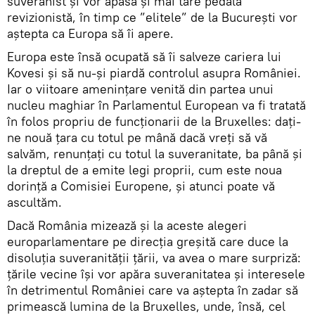
suveranist și vor apăsa și mai tare pedala
revizionistă, în timp ce ”elitele” de la București vor
aștepta ca Europa să îi apere.
Europa este însă ocupată să îi salveze cariera lui
Kovesi și să nu-și piardă controlul asupra României.
Iar o viitoare amenințare venită din partea unui
nucleu maghiar în Parlamentul European va fi tratată
în folos propriu de funcționarii de la Bruxelles: dați-
ne nouă țara cu totul pe mână dacă vreți să vă
salvăm, renunțați cu totul la suveranitate, ba până și
la dreptul de a emite legi proprii, cum este noua
dorință a Comisiei Europene, și atunci poate vă
ascultăm.
Dacă România mizează și la aceste alegeri
europarlamentare pe direcția greșită care duce la
disoluția suveranității țării, va avea o mare surpriză:
țările vecine își vor apăra suveranitatea și interesele
în detrimentul României care va aștepta în zadar să
primească lumina de la Bruxelles, unde, însă, cel