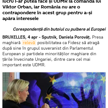
lucru l-ar putea face și UDMR la comanda lui
Viktor Orban, iar România nu are o
contrapondere în acest grup pentru a-și
apăra interesele
Corespondență din butoiul cu pulbere al Europei
BRUXELLES, 4 apr - Sputnik, Daniela Porovăț.
Presa
maghiară
relevă
posibilitatea ca Fidesz să atragă
după sine în grupul suveranist din Parlamentul
European și partidele minorităților maghiare din
țările învecinate Ungariei, dintre care cel mai
important este UDMR.