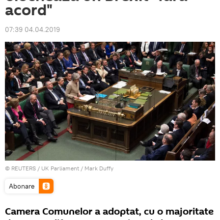
acord"
07:39 04.04.2019
©
REUTERS
/ UK Parliament / Mark Duffy
Abonare
Camera Comunelor a adoptat, cu o majoritate