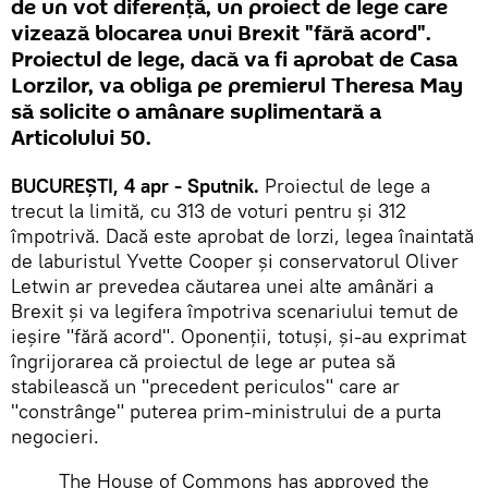
de un vot diferenţă, un proiect de lege care
vizează blocarea unui Brexit "fără acord".
Proiectul de lege, dacă va fi aprobat de Casa
Lorzilor, va obliga pe premierul Theresa May
să solicite o amânare suplimentară a
Articolului 50.
BUCUREŞTI, 4 apr - Sputnik.
Proiectul de lege a
trecut la limită, cu 313 de voturi pentru și 312
împotrivă. Dacă este aprobat de lorzi, legea înaintată
de laburistul Yvette Cooper și conservatorul Oliver
Letwin ar prevedea căutarea unei alte amânări a
Brexit și va legifera împotriva scenariului temut de
ieşire "fără acord". Oponenții, totuși, și-au exprimat
îngrijorarea că proiectul de lege ar putea să
stabilească un "precedent periculos" care ar
"constrânge" puterea prim-ministrului de a purta
negocieri.
The House of Commons has approved the