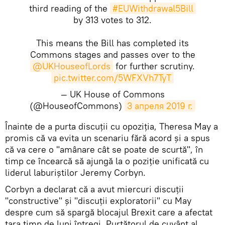
third reading of the
#EUWithdrawal5Bill
by 313 votes to 312.
This means the Bill has completed its
Commons stages and passes over to the
@UKHouseofLords
for further scrutiny.
pic.twitter.com/5WFXVh7TyT
— UK House of Commons
(@HouseofCommons)
3 апреля 2019 г.
​Înainte de a purta discuții cu opoziția, Theresa May a
promis că va evita un scenariu fără acord și a spus
că va cere o "amânare cât se poate de scurtă", în
timp ce încearcă să ajungă la o poziție unificată cu
liderul laburiştilor Jeremy Corbyn.
Corbyn a declarat că a avut miercuri discuții
"constructive" și "discuții exploratorii" cu May
despre cum să spargă blocajul Brexit care a afectat
țara timp de luni întregi. Purtătorul de cuvânt al