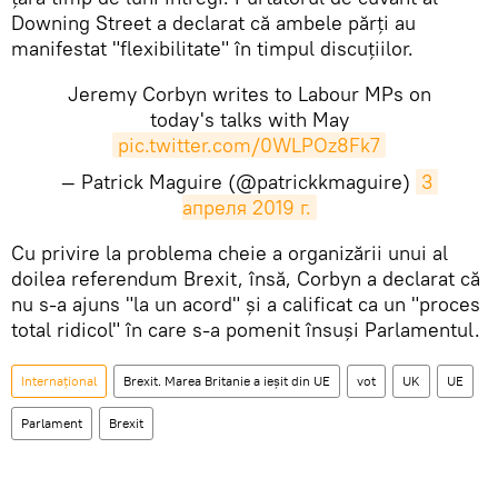
Downing Street a declarat că ambele părți au
manifestat "flexibilitate" în timpul discuțiilor.
Jeremy Corbyn writes to Labour MPs on
today's talks with May
pic.twitter.com/0WLPOz8Fk7
— Patrick Maguire (@patrickkmaguire)
3 
апреля 2019 г.
​Cu privire la problema cheie a organizării unui al
doilea referendum Brexit, însă, Corbyn a declarat că
nu s-a ajuns "la un acord" și a calificat ca un "proces
total ridicol" în care s-a pomenit însuşi Parlamentul.
Internaţional
Brexit. Marea Britanie a ieșit din UE
vot
UK
UE
Parlament
Brexit